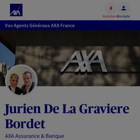
Espace
client
Assistance
Compte
Accéder
Vos Agents Généraux AXA France
au
contenu
principal
Accéder
au
pied
de
page
Jurien De La Graviere
Bordet
AXA Assurance & Banque