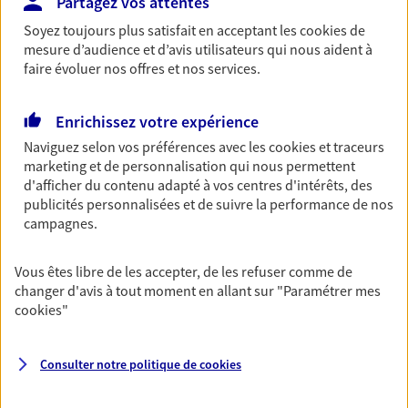
Partagez vos attentes
revenus.
Soyez toujours plus satisfait en acceptant les
cookies
de
Découvrir l'offre Garantie Accidents de la Vie
mesure d’audience et d’avis utilisateurs qui nous aident à
faire évoluer nos offres et nos services.
OBTENIR UN TARIF EN LIGNE
Enrichissez votre expérience
Naviguez selon vos préférences avec les
cookies et traceurs
Multirisque Entreprise
marketing et de personnalisation qui nous permettent
Gagnez en simplicité et en sérénité avec votre
d'afficher du contenu adapté à vos centres d'intérêts, des
assurance multirisque entreprise. Un contrat
publicités personnalisées et de suivre la performance de nos
unique pour protéger vos locaux, matériels pro,
campagnes.
équipements et stocks… sans oublier votre
responsabilité civile.
Vous êtes libre de les accepter, de les refuser comme de
Découvrir l'offre Multirisque Entreprise
changer d'avis à tout moment en allant sur
"Paramétrer mes
cookies
"
DEMANDER UN DEVIS
Consulter notre politique de
cookies
VOIR TOUTES NOS OFFRES