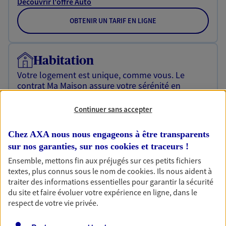
Découvrir l'offre Auto
OBTENIR UN TARIF EN LIGNE
Habitation
Votre logement est unique, comme vous. Le
contrat Ma Maison assure votre sérénité en
protégeant ce qui vous tient à coeur.
Continuer sans accepter
Découvrir l'offre Habitation
Chez AXA nous nous engageons à être transparents
OBTENIR UN TARIF EN LIGNE
sur nos garanties, sur nos
cookies et traceurs
!
Ensemble, mettons fin aux préjugés sur ces petits fichiers
textes, plus connus sous le nom de
cookies
. Ils nous aident à
Garantie Accidents de la Vie
traiter des informations essentielles pour garantir la sécurité
Bricoleuse, féru de jardinage, pâtissier en herbe
du site et faire évoluer votre expérience en ligne, dans le
ou grande lectrice… personne n'est à l'abri d'un
respect de votre vie privée.
accident du quotidien. Avec Ma Protection
Accident, protégez votre qualité de vie et vos