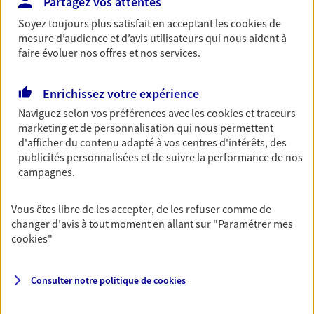
Partagez vos attentes
revenus.
Soyez toujours plus satisfait en acceptant les
cookies
de
Découvrir l'offre Garantie Accidents de la Vie
mesure d’audience et d’avis utilisateurs qui nous aident à
faire évoluer nos offres et nos services.
OBTENIR UN TARIF EN LIGNE
Enrichissez votre expérience
Naviguez selon vos préférences avec les
cookies et traceurs
Multirisque Entreprise
marketing et de personnalisation qui nous permettent
Gagnez en simplicité et en sérénité avec votre
d'afficher du contenu adapté à vos centres d'intérêts, des
assurance multirisque entreprise. Un contrat
publicités personnalisées et de suivre la performance de nos
unique pour protéger vos locaux, matériels pro,
campagnes.
équipements et stocks… sans oublier votre
responsabilité civile.
Vous êtes libre de les accepter, de les refuser comme de
Découvrir l'offre Multirisque Entreprise
changer d'avis à tout moment en allant sur
"Paramétrer mes
cookies
"
DEMANDER UN DEVIS
Consulter notre politique de
cookies
VOIR TOUTES NOS OFFRES