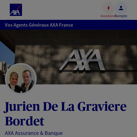
Espace
client
Assistance
Compte
Accéder
Vos Agents Généraux AXA France
au
contenu
principal
Accéder
au
pied
de
page
Jurien De La Graviere
Bordet
AXA Assurance & Banque