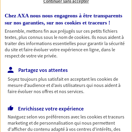
solutions de prévoyance et d'épargne simples et
Continuer sans accepter
efficaces ayant pour signature AXA et AGIPI.
Chez AXA nous nous engageons à être transparents
Appelez-moi pour prendre RDV (disponible
sur nos garanties, sur nos
cookies et traceurs
!
également en VISIO)
Ensemble, mettons fin aux préjugés sur ces petits fichiers
textes, plus connus sous le nom de
cookies
. Ils nous aident à
traiter des informations essentielles pour garantir la sécurité
du site et faire évoluer votre expérience en ligne, dans le
respect de votre vie privée.
Nos expertises
Partagez vos attentes
Soyez toujours plus satisfait en acceptant les
cookies
de
mesure d’audience et d’avis utilisateurs qui nous aident à
Accompagner les
faire évoluer nos offres et nos services.
professionnels et les
entreprises
Enrichissez votre expérience
Comme vous, nous sommes des indépendants. Nous
Naviguez selon vos préférences avec les
cookies et traceurs
bâtissons ensemble des solutions cohérentes pour
marketing et de personnalisation qui nous permettent
protéger votre activité, vos collaborateurs... mais aussi
d'afficher du contenu adapté à vos centres d'intérêts, des