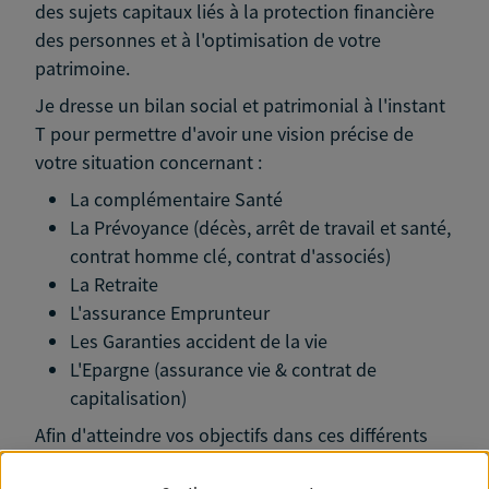
des sujets capitaux liés à la protection financière
des personnes et à l'optimisation de votre
patrimoine.
Je dresse un bilan social et patrimonial à l'instant
T pour permettre d'avoir une vision précise de
votre situation concernant :
La complémentaire Santé
La Prévoyance (décès, arrêt de travail et santé,
contrat homme clé, contrat d'associés)
La Retraite
L'assurance Emprunteur
Les Garanties accident de la vie
L'Epargne (assurance vie & contrat de
capitalisation)
Afin d'atteindre vos objectifs dans ces différents
domaines, je viens en complément par des