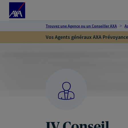
Espace client
Accéder au contenu principal
Accéder au pied de page
Trouvez une Agence ou un Conseiller AXA
A
Vos Agents généraux AXA Prévoyance
JV Conseil