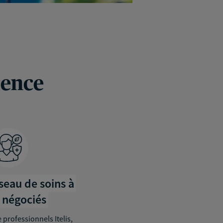
rence
éseau de soins à
s négociés
 professionnels Itelis,