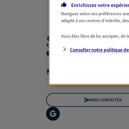
Enrichissez votre expérie
Naviguez selon vos préférences ave
adapté à vos centres d'intérêts, d
Vous êtes libre de les accepter, de
54 Av De La Liberation,
63000 Clermont
04 73 17 10 42
Consulter notre politique d
agencea2p.jv.conseil@axa.fr
Horaires :
Fermé
Ouvre le 10 août à 09:00
NOUS CONTACTER