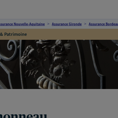
ssurance Nouvelle-Aquitaine
Assurance Gironde
Assurance Bordea
 & Patrimoine
thonneau