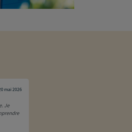
Christelle Guyon
20 mai 2026
e. Je
Mme Berthonneau a été d’un excellent c
omprendre
accompagnement et je la recommand
Réponse de l'agence