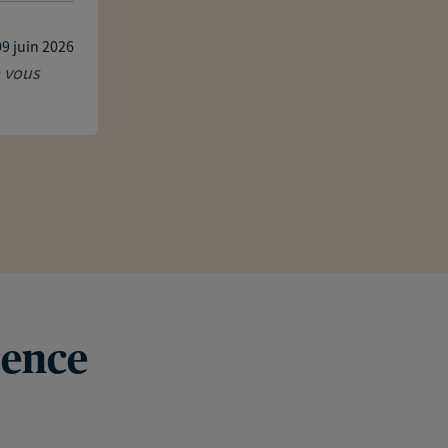
Heureuse d'avoir permis de vous faire 
recommandation.
09 juin 2026
à vous
rence