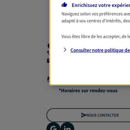
Enrichissez votre expérie
Naviguez selon vos préférences ave
adapté à vos centres d'intérêts, d
Vous êtes libre de les accepter, de
274 Rue Pelleport,
33800 Bordeaux
Consulter notre politique d
06 75 07 19 10
agencea2p.aurelie.berthonneau@axa.f
Horaires :
Fermé
Ouvre à 09:00
*Horaires sur rendez-vous
NOUS CONTACTER