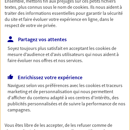
professionnels et les
Ensemble, mettons fin aux préjugés sur ces petits fichiers
textes, plus connus sous le nom de
cookies
. Ils nous aident à
entreprises
traiter des informations essentielles pour garantir la sécurité
Comme vous, nous sommes des indépendants. Nous
du site et faire évoluer votre expérience en ligne, dans le
respect de votre vie privée.
bâtissons ensemble des solutions cohérentes pour
protéger votre activité, vos collaborateurs... mais aussi
Partagez vos attentes
vous-même et votre famille.
Soyez toujours plus satisfait en acceptant les
cookies
de
mesure d’audience et d’avis utilisateurs qui nous aident à
Accompagner vos projets de
faire évoluer nos offres et nos services.
vie
Achat immobilier, installation, départ à la retraite…
Enrichissez votre expérience
Autant de moments de vie qui nécessitent des solutions
Naviguez selon vos préférences avec les
cookies et traceurs
d'assurance et d'épargne. Recevez un conseil d'expert
marketing et de personnalisation qui nous permettent
cohérent avec vos besoins
d'afficher du contenu adapté à vos centres d'intérêts, des
publicités personnalisées et de suivre la performance de nos
campagnes.
Vous aider à constituer une
épargne
Vous êtes libre de les accepter, de les refuser comme de