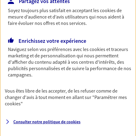
Découvrir l'offre Garantie Accidents de la Vie
Partagez vos attentes
Soyez toujours plus satisfait en acceptant les
cookies
de
OBTENIR UN TARIF EN LIGNE
mesure d’audience et d’avis utilisateurs qui nous aident à
faire évoluer nos offres et nos services.
Multirisque Entreprise
Enrichissez votre expérience
Gagnez en simplicité et en sérénité avec votre
Naviguez selon vos préférences avec les
cookies et traceurs
assurance multirisque entreprise. Un contrat
marketing et de personnalisation qui nous permettent
unique pour protéger vos locaux, matériels pro,
d'afficher du contenu adapté à vos centres d'intérêts, des
équipements et stocks… sans oublier votre
publicités personnalisées et de suivre la performance de nos
responsabilité civile.
campagnes.
Découvrir l'offre Multirisque Entreprise
Vous êtes libre de les accepter, de les refuser comme de
DEMANDER UN DEVIS
changer d'avis à tout moment en allant sur
"Paramétrer mes
cookies
"
VOIR TOUTES NOS OFFRES
Consulter notre politique de
cookies