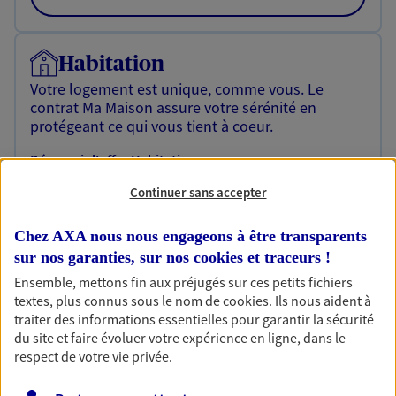
Habitation
Votre logement est unique, comme vous. Le
contrat Ma Maison assure votre sérénité en
protégeant ce qui vous tient à coeur.
Découvrir l'offre Habitation
Continuer sans accepter
OBTENIR UN TARIF EN LIGNE
Chez AXA nous nous engageons à être transparents
sur nos garanties, sur nos
cookies et traceurs
!
Garantie Accidents de la Vie
Ensemble, mettons fin aux préjugés sur ces petits fichiers
Bricoleuse, féru de jardinage, pâtissier en herbe
textes, plus connus sous le nom de
cookies
. Ils nous aident à
ou grande lectrice… personne n'est à l'abri d'un
traiter des informations essentielles pour garantir la sécurité
accident du quotidien. Avec Ma Protection
du site et faire évoluer votre expérience en ligne, dans le
Accident, protégez votre qualité de vie et vos
respect de votre vie privée.
revenus.