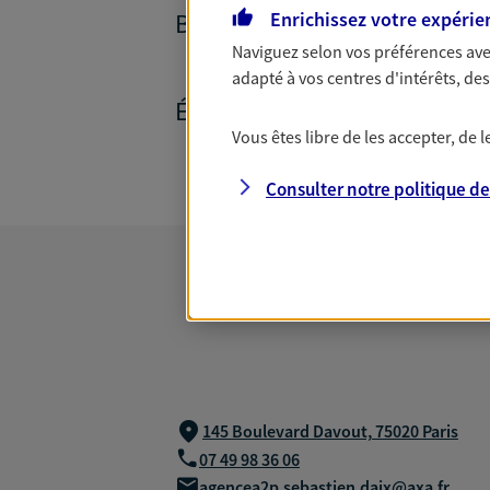
BANQUE ET CRÉDITS
Enrichissez votre expérie
Naviguez selon vos préférences ave
adapté à vos centres d'intérêts, d
ÉPARGNE ET RETRAITE
Vous êtes libre de les accepter, de
Consulter notre politique d
145 Boulevard Davout,
75020 Paris
07 49 98 36 06
agencea2p.sebastien.daix@axa.fr