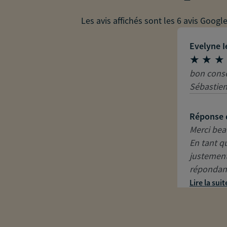
Les avis affichés sont les 6 avis Googl
Evelyne Ie
bon conse
Sébastien
Réponse 
Merci bea
En tant q
justement
répondant
Lire la suit