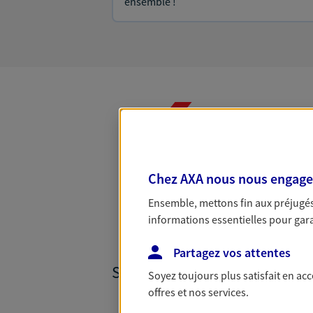
ensemble !
Toutes nos
Chez AXA nous nous engageon
Ensemble, mettons fin aux préjugés 
informations essentielles pour garan
Partagez vos attentes
SANTÉ ET PRÉVOYANCE
Soyez toujours plus satisfait en ac
offres et nos services.