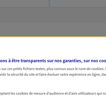
 solutions Prévoyance &
s à être transparents sur nos garanties, sur nos
coo
sur ces petits fichiers textes, plus connus sous le nom de
cookies
.
PARTICULIERS
PRO & ENTREPRISES
tir la sécurité du site et faire évoluer votre expérience en ligne, da
ceptant les
cookies
de mesure d’audience et d’avis utilisateurs qui n