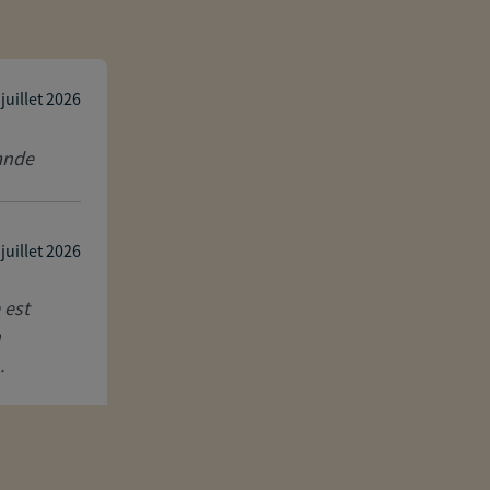
Nahla Addala
 juillet 2026
mande
Expérience parfaite avec Sébastien Daix.
à l'écoute et d'une aide précieuse. C'e
d'aussi impliqué. 10000000000 Merci en
 juillet 2026
Réponse de l'agence
 est
Merci beaucoup Madame ADDALA pour c
n
milliards de mercis !).
.
En assurance prévoyance et patrimoine
écoute pour vous apporter cette aide c
le c...
Lire la suite