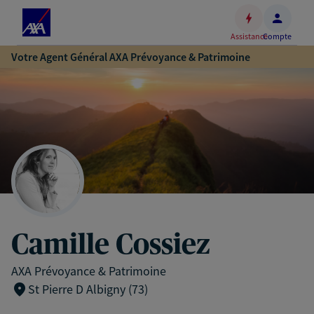
Espace
client
Assistance
Compte
Accéder
Votre Agent Général AXA Prévoyance & Patrimoine
au
contenu
principal
Accéder
au
pied
de
page
Camille Cossiez
AXA Prévoyance & Patrimoine
St Pierre D Albigny (73)