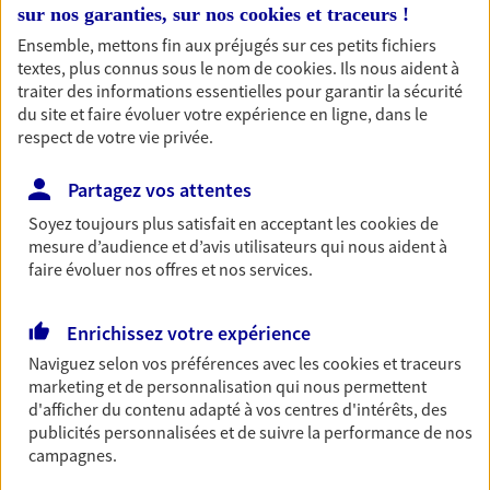
professionnels et les
sur nos garanties, sur nos
cookies et traceurs
!
entreprises
Ensemble, mettons fin aux préjugés sur ces petits fichiers
textes, plus connus sous le nom de
cookies
. Ils nous aident à
Comme vous, nous sommes des indépendants. Nous
traiter des informations essentielles pour garantir la sécurité
bâtissons ensemble des solutions cohérentes pour
du site et faire évoluer votre expérience en ligne, dans le
protéger votre activité, vos collaborateurs... mais aussi
respect de votre vie privée.
vous-même et votre famille.
Partagez vos attentes
Accompagner vos projets de
Soyez toujours plus satisfait en acceptant les
cookies
de
mesure d’audience et d’avis utilisateurs qui nous aident à
vie
faire évoluer nos offres et nos services.
Achat immobilier, installation, départ à la retraite…
Autant de moments de vie qui nécessitent des solutions
Enrichissez votre expérience
d'assurance et d'épargne. Recevez un conseil d'expert
Naviguez selon vos préférences avec les
cookies et traceurs
cohérent avec vos besoins
marketing et de personnalisation qui nous permettent
d'afficher du contenu adapté à vos centres d'intérêts, des
Vous aider à constituer une
publicités personnalisées et de suivre la performance de nos
campagnes.
épargne