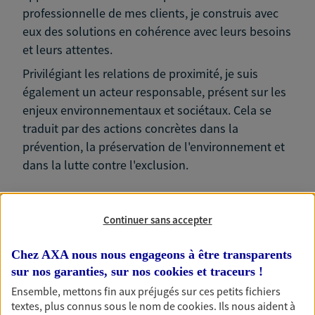
professionnelle de mes clients, je construis avec
eux des solutions en cohérence avec leurs besoins
et leurs attentes.
Privilégiant les relations de proximité, je suis
également un acteur responsable, présent sur les
enjeux environnementaux et sociétaux. Cela se
traduit par des actions concrètes dans la
prévention, la préservation de l'environnement et
dans la lutte contre l'exclusion.
Continuer sans accepter
Nos expertises
Chez AXA nous nous engageons à être transparents
sur nos garanties, sur nos
cookies et traceurs
!
Ensemble, mettons fin aux préjugés sur ces petits fichiers
textes, plus connus sous le nom de
cookies
. Ils nous aident à