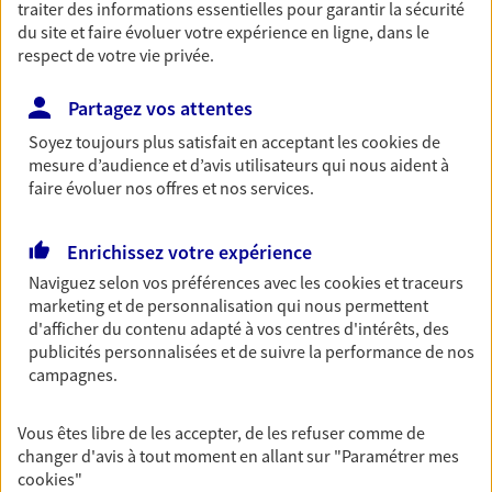
Accompagner les
traiter des informations essentielles pour garantir la sécurité
du site et faire évoluer votre expérience en ligne, dans le
professionnels et les
respect de votre vie privée.
entreprises
Comme vous, nous sommes des indépendants. Nous
Partagez vos attentes
bâtissons ensemble des solutions cohérentes pour
Soyez toujours plus satisfait en acceptant les
cookies
de
protéger votre activité, vos collaborateurs... mais aussi
mesure d’audience et d’avis utilisateurs qui nous aident à
vous-même et votre famille.
faire évoluer nos offres et nos services.
Enrichissez votre expérience
Accompagner vos projets de
Naviguez selon vos préférences avec les
cookies et traceurs
vie
marketing et de personnalisation qui nous permettent
Achat immobilier, installation, départ à la retraite…
d'afficher du contenu adapté à vos centres d'intérêts, des
Autant de moments de vie qui nécessitent des solutions
publicités personnalisées et de suivre la performance de nos
d'assurance et d'épargne. Recevez un conseil d'expert
campagnes.
cohérent avec vos besoins
Vous êtes libre de les accepter, de les refuser comme de
changer d'avis à tout moment en allant sur
"Paramétrer mes
Vous aider à constituer une
cookies
"