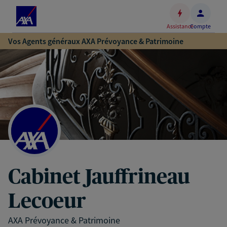
Espace
client
Assistance
Compte
Accéder
Vos Agents généraux AXA Prévoyance & Patrimoine
au
contenu
principal
Accéder
au
pied
de
page
Cabinet Jauffrineau
Lecoeur
AXA Prévoyance & Patrimoine