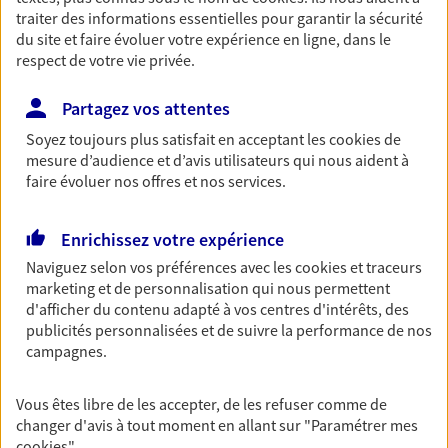
traiter des informations essentielles pour garantir la sécurité
du site et faire évoluer votre expérience en ligne, dans le
Nos expertises
respect de votre vie privée.
Partagez vos attentes
Accompagner les
Soyez toujours plus satisfait en acceptant les
cookies
de
mesure d’audience et d’avis utilisateurs qui nous aident à
professionnels et les
faire évoluer nos offres et nos services.
entreprises
Comme vous, nous sommes des indépendants. Nous
Enrichissez votre expérience
bâtissons ensemble des solutions cohérentes pour
Naviguez selon vos préférences avec les
cookies et traceurs
protéger votre activité, vos collaborateurs... mais aussi
marketing et de personnalisation qui nous permettent
vous-même et votre famille.
d'afficher du contenu adapté à vos centres d'intérêts, des
publicités personnalisées et de suivre la performance de nos
campagnes.
Optimiser votre fiscalité
En procédant à un bilan social et patrimonial, nous vous
Vous êtes libre de les accepter, de les refuser comme de
aidons à optimiser votre fiscalité. Ensemble, nous
changer d'avis à tout moment en allant sur
"Paramétrer mes
trouvons des solutions : assurance retraite, assurance
cookies
"