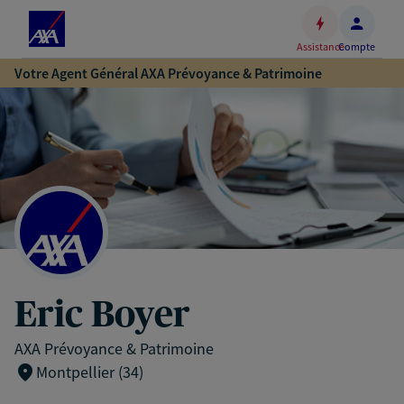
Espace
client
Assistance
Compte
Accéder
Votre Agent Général AXA Prévoyance & Patrimoine
au
contenu
principal
Accéder
au
pied
de
page
Eric Boyer
AXA Prévoyance & Patrimoine
Montpellier (34)