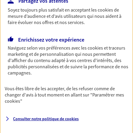
Découvrir l'offre Garantie Accidents de la Vie
Partagez vos attentes
Soyez toujours plus satisfait en acceptant les
cookies
de
OBTENIR UN TARIF EN LIGNE
mesure d’audience et d’avis utilisateurs qui nous aident à
faire évoluer nos offres et nos services.
Multirisque Entreprise
Enrichissez votre expérience
Gagnez en simplicité et en sérénité avec votre
Naviguez selon vos préférences avec les
cookies et traceurs
assurance multirisque entreprise. Un contrat
marketing et de personnalisation qui nous permettent
unique pour protéger vos locaux, matériels pro,
d'afficher du contenu adapté à vos centres d'intérêts, des
équipements et stocks… sans oublier votre
publicités personnalisées et de suivre la performance de nos
responsabilité civile.
campagnes.
Découvrir l'offre Multirisque Entreprise
Vous êtes libre de les accepter, de les refuser comme de
DEMANDER UN DEVIS
changer d'avis à tout moment en allant sur
"Paramétrer mes
cookies
"
VOIR TOUTES NOS OFFRES
Consulter notre politique de
cookies