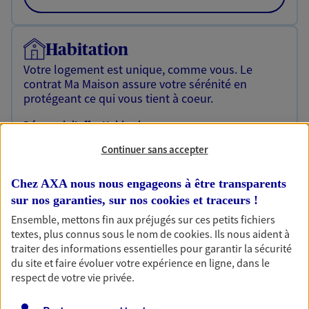
Habitation
Votre logement est unique, comme vous. Le
contrat Ma Maison assure votre sérénité en
protégeant ce qui vous tient à coeur.
Découvrir l'offre Habitation
Continuer sans accepter
OBTENIR UN TARIF EN LIGNE
Chez AXA nous nous engageons à être transparents
sur nos garanties, sur nos
cookies et traceurs
!
Garantie Accidents de la Vie
Ensemble, mettons fin aux préjugés sur ces petits fichiers
Bricoleuse, féru de jardinage, pâtissier en herbe
textes, plus connus sous le nom de
cookies
. Ils nous aident à
ou grande lectrice… personne n'est à l'abri d'un
traiter des informations essentielles pour garantir la sécurité
accident du quotidien. Avec Ma Protection
du site et faire évoluer votre expérience en ligne, dans le
Accident, protégez votre qualité de vie et vos
respect de votre vie privée.
revenus.