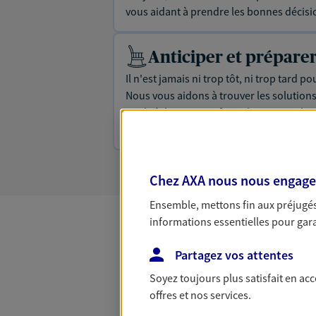
vous aidant à prendre les bonnes décisi
Anticiper et préparer
Il n'est jamais ni trop tôt, ni trop tard p
Nous vous aidons à trouver les solution
qualité de vie et profiter pleinement de 
assurance vie...
Chez AXA nous nous engageon
Ensemble, mettons fin aux préjugés 
informations essentielles pour garan
Toutes nos
Partagez vos attentes
Soyez toujours plus satisfait en ac
offres et nos services.