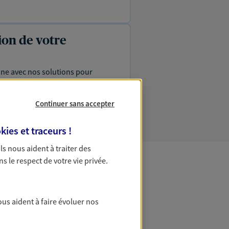
ion de votre
ine avec nos solutions pour
éger vos actifs.
Continuer sans accepter
kies et traceurs
!
 Ils nous aident à traiter des
ns le respect de votre vie privée.
 Patrimoine
ous aident à faire évoluer nos