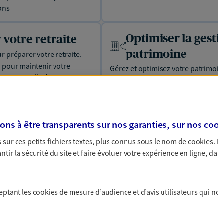
ons
Optimiser la gest
 votre retraite
patrimoine
our préparer votre retraite.
s pour maintenir votre
Gérez et optimisez votre patrimo
cette nouvelle étape : PER,
diversifier vos placements et prot
s à être transparents sur nos garanties, sur nos
coo
sur ces petits fichiers textes, plus connus sous le nom de
cookies
.
tir la sécurité du site et faire évoluer votre expérience en ligne, da
 solutions Prévoyance &
ceptant les
cookies
de mesure d’audience et d’avis utilisateurs qui n