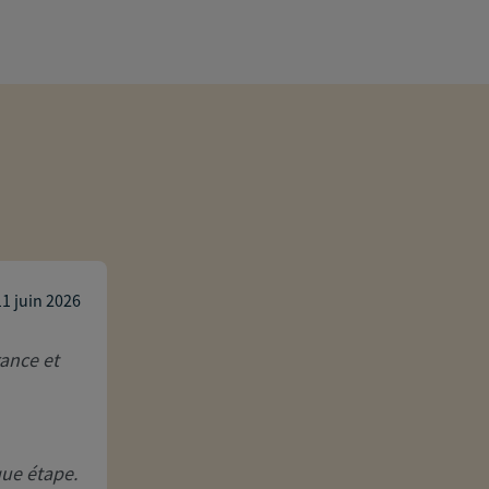
Marie D.
11 juin 2026
ance et
Grâce à Guillaume et son professionnal
la même gamme de prix mais qui me cou
rapide et efficace ! Merci encore ☺️
que étape.
Réponse de l'agence