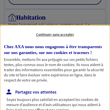
Habitation
Votre logement est unique, comme vous. Le
contrat Ma Maison assure votre sérénité en
protégeant ce qui vous tient à coeur.
Continuer sans accepter
Découvrir l'offre Habitation
Chez AXA nous nous engageons à être transparents
sur nos garanties, sur nos
cookies et traceurs
!
OBTENIR UN TARIF EN LIGNE
Ensemble, mettons fin aux préjugés sur ces petits fichiers
textes, plus connus sous le nom de
cookies
. Ils nous aident à
traiter des informations essentielles pour garantir la sécurité
Garantie Accidents de la Vie
du site et faire évoluer votre expérience en ligne, dans le
Bricoleuse, féru de jardinage, pâtissier en herbe
respect de votre vie privée.
ou grande lectrice… personne n'est à l'abri d'un
accident du quotidien. Avec Ma Protection
Partagez vos attentes
Accident, protégez votre qualité de vie et vos
Soyez toujours plus satisfait en acceptant les
cookies
de
revenus.
mesure d’audience et d’avis utilisateurs qui nous aident à
faire évoluer nos offres et nos services.