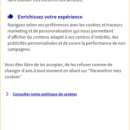
Découvrir l'offre Garantie Accidents de la Vie
OBTENIR UN TARIF EN LIGNE
Enrichissez votre expérience
Naviguez selon vos préférences avec les
cookies et traceurs
marketing et de personnalisation qui nous permettent
Multirisque Entreprise
d'afficher du contenu adapté à vos centres d'intérêts, des
Gagnez en simplicité et en sérénité avec votre
publicités personnalisées et de suivre la performance de nos
assurance multirisque entreprise. Un contrat
campagnes.
unique pour protéger vos locaux, matériels pro,
équipements et stocks… sans oublier votre
Vous êtes libre de les accepter, de les refuser comme de
responsabilité civile.
changer d'avis à tout moment en allant sur
"Paramétrer mes
cookies
"
Découvrir l'offre Multirisque Entreprise
DEMANDER UN DEVIS
Consulter notre politique de
cookies
VOIR TOUTES NOS OFFRES