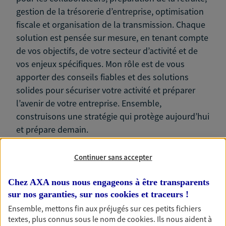
gestion de la trésorerie d’entreprise, optimisation
fiscale et organisation de la transmission. Chaque
solution est pensée sur mesure, en tenant compte
de vos objectifs, de votre secteur d’activité et de
vos enjeux spécifiques. Mon rôle est de vous
apporter des conseils fiables et des solutions
solides pour sécuriser votre activité et préparer
l’avenir de votre entreprise. Ensemble,
construisons une stratégie qui protège aujourd’hui
et prépare demain.
Continuer sans accepter
Chez AXA nous nous engageons à être transparents
Nos expertises
sur nos garanties, sur nos
cookies et traceurs
!
Ensemble, mettons fin aux préjugés sur ces petits fichiers
textes, plus connus sous le nom de
cookies
. Ils nous aident à