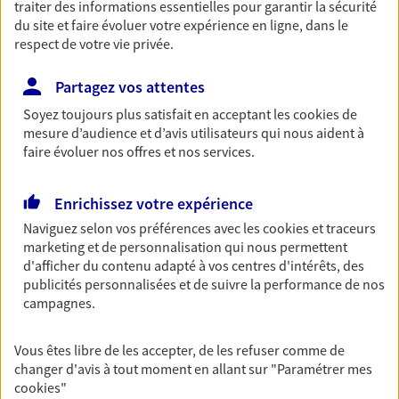
traiter des informations essentielles pour garantir la sécurité
Accompagner les
du site et faire évoluer votre expérience en ligne, dans le
respect de votre vie privée.
professionnels et les
entreprises
Partagez vos attentes
Comme vous, nous sommes des indépendants. Nous
Soyez toujours plus satisfait en acceptant les
cookies
de
bâtissons ensemble des solutions cohérentes pour
mesure d’audience et d’avis utilisateurs qui nous aident à
protéger votre activité, vos collaborateurs... mais aussi
faire évoluer nos offres et nos services.
vous-même et votre famille.
Enrichissez votre expérience
Accompagner vos projets de
Naviguez selon vos préférences avec les
cookies et traceurs
marketing et de personnalisation qui nous permettent
vie
d'afficher du contenu adapté à vos centres d'intérêts, des
Achat immobilier, installation, départ à la retraite…
publicités personnalisées et de suivre la performance de nos
Autant de moments de vie qui nécessitent des solutions
campagnes.
d'assurance et d'épargne. Recevez un conseil d'expert
cohérent avec vos besoins
Vous êtes libre de les accepter, de les refuser comme de
changer d'avis à tout moment en allant sur
"Paramétrer mes
cookies
"