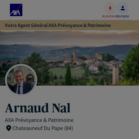
Espace
client
Assistance
Compte
Accéder
Votre Agent Général AXA Prévoyance & Patrimoine
au
contenu
principal
Accéder
au
pied
de
page
Arnaud Nal
AXA Prévoyance & Patrimoine
Chateauneuf Du Pape (84)