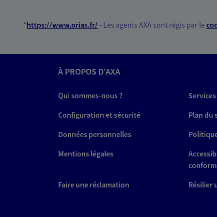
*
https://www.orias.fr/
- Les agents AXA sont régis par le
cod
À PROPOS D'AXA
Qui sommes-nous ?
Services
Configuration et sécurité
Plan du 
Données personnelles
Politiqu
Mentions légales
Accessibi
conform
Faire une réclamation
Résilier