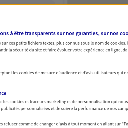
ITE WEB
s à être transparents sur nos garanties, sur nos
coo
sur ces petits fichiers textes, plus connus sous le nom de
cookies
.
 exclusif AXA Prévoyance &
tir la sécurité du site et faire évoluer votre expérience en ligne, da
ateauneuf Du Pape
ceptant les
cookies
de mesure d’audience et d’avis utilisateurs qui n
:00
nce
c les
cookies et traceurs
marketing et de personnalisation qui nous
NOUS CONTACTER
es publicités personnalisées et de suivre la performance de nos cam
ITE WEB
 les refuser comme de changer d'avis à tout moment en allant sur
"P