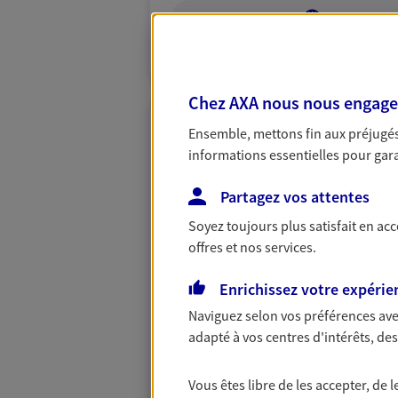
VOIR NOTRE S
N° Orias * (orias.fr) : 24006061
Chez AXA nous nous engageon
Arnaud Nal
Ensemble, mettons fin aux préjugés 
Agent général d'assurance
informations essentielles pour garan
Patrimoine
Partagez vos attentes
10, Impasse Des Ecoles, 84230 Ch
Agence accessible
Soyez toujours plus satisfait en ac
Horaires :
Ouvert
offres et nos services.
de 09:00 à 12:00
puis de 14:00 à 18
Enrichissez votre expérie
Naviguez selon vos préférences ave
07 63 18 04 44
adapté à vos centres d'intérêts, d
VOIR NOTRE S
Vous êtes libre de les accepter, de
N° Orias * (orias.fr) : 25006178