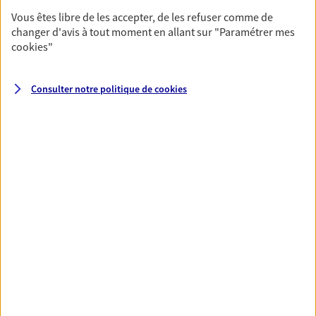
De nombreuses solutions s'offrent à vous pour faire
Vous êtes libre de les accepter, de les refuser comme de
changer d'avis à tout moment en allant sur
"Paramétrer mes
fructifier votre épargne. Laquelle correspond à vos
cookies
"
objectifs ? Rien ne remplace les conseils d'un expert :
Assurance vie, PER, Livret… Faisons le point ensemble !
Consulter notre politique de
cookies
Vous protéger et protéger vos
proches face aux aléas de la vie
Avec nos solutions de prévoyance, sécurisez vos
ressources et protégez vos proches en cas d'accident,
d'invalidité, d'incapacité ou de décès.
Toutes nos solutions