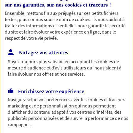
sur nos garanties, sur nos
cookies et traceurs
!
professionnels et les
Ensemble, mettons fin aux préjugés sur ces petits fichiers
entreprises
textes, plus connus sous le nom de
cookies
. Ils nous aident à
Comme vous, nous sommes des indépendants. Nous
traiter des informations essentielles pour garantir la sécurité
bâtissons ensemble des solutions cohérentes pour
du site et faire évoluer votre expérience en ligne, dans le
protéger votre activité, vos collaborateurs... mais aussi
respect de votre vie privée.
vous-même et votre famille.
Partagez vos attentes
Soyez toujours plus satisfait en acceptant les
cookies
de
Accompagner vos projets de
mesure d’audience et d’avis utilisateurs qui nous aident à
vie
faire évoluer nos offres et nos services.
Achat immobilier, installation, départ à la retraite…
Autant de moments de vie qui nécessitent des solutions
Enrichissez votre expérience
d'assurance et d'épargne. Recevez un conseil d'expert
Naviguez selon vos préférences avec les
cookies et traceurs
cohérent avec vos besoins
marketing et de personnalisation qui nous permettent
d'afficher du contenu adapté à vos centres d'intérêts, des
publicités personnalisées et de suivre la performance de nos
Vous aider à constituer une
campagnes.
épargne