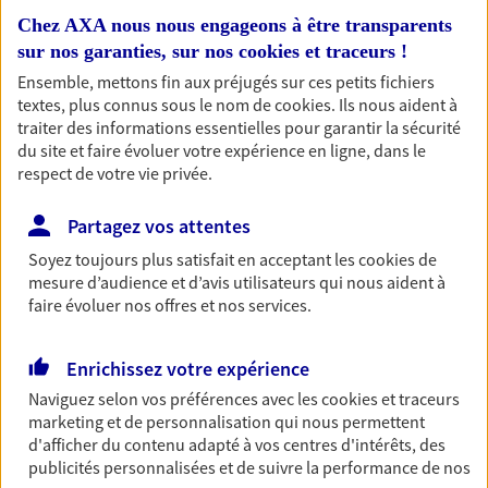
professionnels et les
Chez AXA nous nous engageons à être transparents
sur nos garanties, sur nos
cookies et traceurs
!
entreprises
Ensemble, mettons fin aux préjugés sur ces petits fichiers
Comme vous, nous sommes des indépendants. Nous
textes, plus connus sous le nom de
cookies
. Ils nous aident à
bâtissons ensemble des solutions cohérentes pour
traiter des informations essentielles pour garantir la sécurité
protéger votre activité, vos collaborateurs... mais aussi
du site et faire évoluer votre expérience en ligne, dans le
vous-même et votre famille.
respect de votre vie privée.
Partagez vos attentes
Accompagner vos projets de
Soyez toujours plus satisfait en acceptant les
cookies
de
vie
mesure d’audience et d’avis utilisateurs qui nous aident à
Achat immobilier, installation, départ à la retraite…
faire évoluer nos offres et nos services.
Autant de moments de vie qui nécessitent des solutions
d'assurance et d'épargne. Recevez un conseil d'expert
Enrichissez votre expérience
cohérent avec vos besoins
Naviguez selon vos préférences avec les
cookies et traceurs
marketing et de personnalisation qui nous permettent
d'afficher du contenu adapté à vos centres d'intérêts, des
Vous aider à constituer une
publicités personnalisées et de suivre la performance de nos
épargne