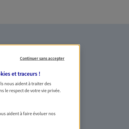
Continuer sans accepter
kies et traceurs
!
es professionnels et les
 Ils nous aident à traiter des
ns le respect de votre vie privée.
ommes des indépendants. Nous
des solutions cohérentes pour protéger
ollaborateurs... mais aussi vous-même et
ous aident à faire évoluer nos