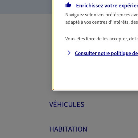
Enrichissez votre expérie
Naviguez selon vos préférences ave
adapté à vos centres d'intérêts, d
Toutes
Vous êtes libre de les accepter, de
Consulter notre politique d
VÉHICULES
HABITATION