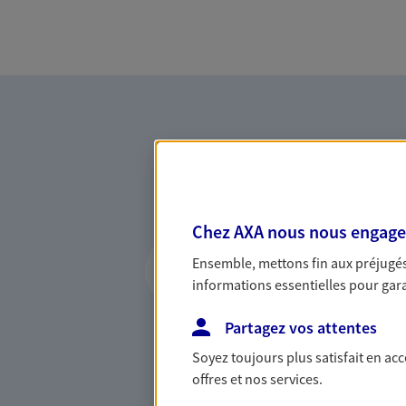
Chez AXA nous nous engageon
Vous accompagner 
Ensemble, mettons fin aux préjugés 
confiance
informations essentielles pour garan
Vous accompagner dans vos p
Partagez vos attentes
votre vie, c'est ainsi que no
la confiance et la proximité.
Soyez toujours plus satisfait en ac
connaître que nous proposon
offres et nos services.