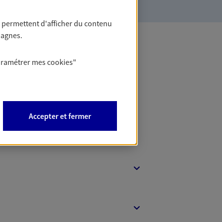
 permettent d'afficher du contenu
pagnes.
 Banque
aramétrer mes
cookies
"
Accepter et fermer