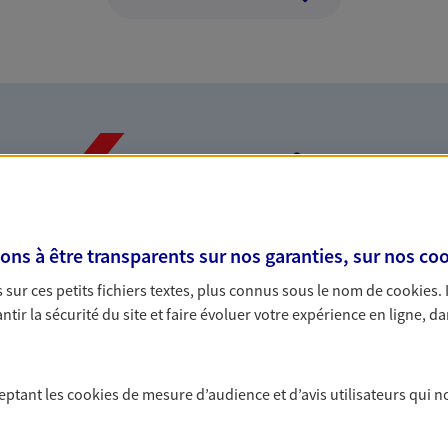
Nos expertises
s à être transparents sur nos garanties, sur nos
coo
dans la durée et la
Accompagner l
sur ces petits fichiers textes, plus connus sous le nom de
cookies
.
entreprises
tir la sécurité du site et faire évoluer votre expérience en ligne, da
rojets de vie tout au long de
Comme vous, nous s
us concevons notre métier : dans
bâtissons ensemble 
 C'est en apprenant à vous
votre activité, vos c
ceptant les
cookies
de mesure d’audience et d’avis utilisateurs qui n
s de meilleures solutions.
votre famille.