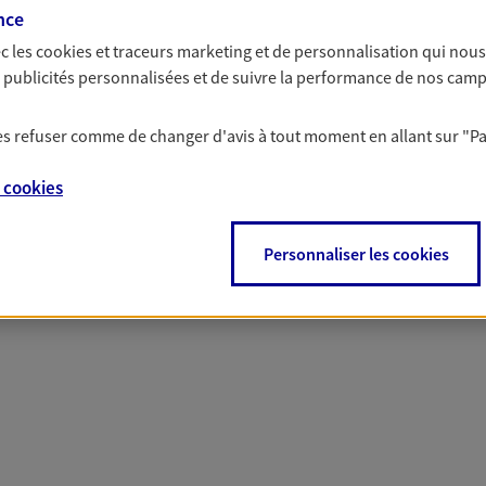
nce
c les
cookies et traceurs
marketing et de personnalisation qui nous
es publicités personnalisées et de suivre la performance de nos cam
 nos offres Assurance &
 les refuser comme de changer d'avis à tout moment en allant sur
"P
e
cookies
Personnaliser les cookies
PARTICULIERS
PRO & ENTREPRISES