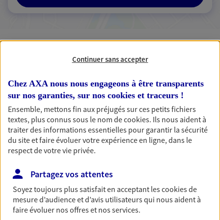
2 résultats correspondent à votre
recherche
Continuer sans accepter
Passer les
résultats
Chez AXA nous nous engageons à être transparents
sur nos garanties, sur nos
cookies et traceurs
!
Liste
Carte
Ensemble, mettons fin aux préjugés sur ces petits fichiers
textes, plus connus sous le nom de
cookies
. Ils nous aident à
traiter des informations essentielles pour garantir la sécurité
du site et faire évoluer votre expérience en ligne, dans le
Adam-Mansion-Mansion
respect de votre vie privée.
Agents Généraux d'assurance exclusif AXA
France
Partagez vos attentes
35 Bd Thiers, 76260 Eu
Soyez toujours plus satisfait en acceptant les
cookies
de
Agence accessible
mesure d’audience et d’avis utilisateurs qui nous aident à
Horaires :
Ouvert
faire évoluer nos offres et nos services.
de 09:00 à 12:00
puis de 14:00 à 18:00