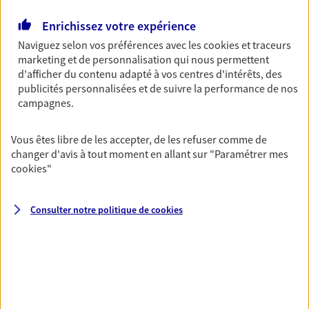
Enrichissez votre expérience
02 35 86 31 58
Naviguez selon vos préférences avec les
cookies et traceurs
marketing et de personnalisation qui nous permettent
NOUS CONTACTER
d'afficher du contenu adapté à vos centres d'intérêts, des
publicités personnalisées et de suivre la performance de nos
PRENDRE RENDEZ-VOUS
campagnes.
VOIR NOTRE SITE WEB
Vous êtes libre de les accepter, de les refuser comme de
changer d'avis à tout moment en allant sur
"Paramétrer mes
N° Orias * (orias.fr) : EIRL MANSION (19007760); EI MANSION
cookies
"
ANNIE (22005641); EI ADAM FABRICE (07015123)
Consulter notre politique de
cookies
Jean-François Levasseur
Agent Général d'assurance exclusif AXA
France
10 Rue De Normandie, 76260 Eu