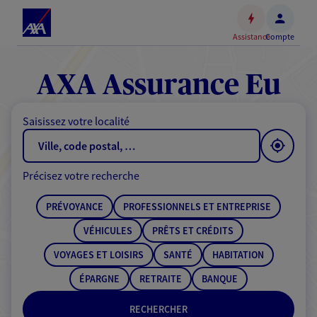
Espace
client
Assistance
Compte
Accéder
au
contenu
AXA Assurance Eu
principal
Accéder
Saisissez votre localité
au
pied
de
Précisez votre recherche
page
PRÉVOYANCE
PROFESSIONNELS ET ENTREPRISE
VÉHICULES
PRÊTS ET CRÉDITS
VOYAGES ET LOISIRS
SANTÉ
HABITATION
ÉPARGNE
RETRAITE
BANQUE
RECHERCHER