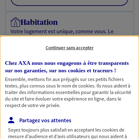
Habitation
Votre logement est unique, comme vous. Le
contrat Ma Maison assure votre sérénité en
protégeant ce qui vous tient à coeur.
Continuer sans accepter
Découvrir l'offre Habitation
Chez AXA nous nous engageons à être transparents
OBTENIR UN TARIF EN LIGNE
sur nos garanties, sur nos
cookies et traceurs
!
Ensemble, mettons fin aux préjugés sur ces petits fichiers
textes, plus connus sous le nom de
cookies
. Ils nous aident à
traiter des informations essentielles pour garantir la sécurité
Garantie Accidents de la Vie
du site et faire évoluer votre expérience en ligne, dans le
Bricoleuse, féru de jardinage, pâtissier en herbe
respect de votre vie privée.
ou grande lectrice… personne n'est à l'abri d'un
accident du quotidien. Avec Ma Protection
Partagez vos attentes
Accident, protégez votre qualité de vie et vos
revenus.
Soyez toujours plus satisfait en acceptant les
cookies
de
mesure d’audience et d’avis utilisateurs qui nous aident à