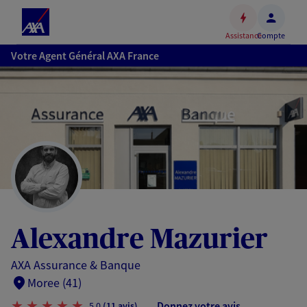
Espace
client
Assistance
Compte
Accéder
Votre Agent Général AXA France
au
contenu
principal
Accéder
au
pied
de
page
Alexandre Mazurier
AXA Assurance & Banque
Moree (41)
Donnez votre avis
5,0
(11 avis)