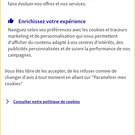
Découvrir l'offre Garantie Accidents de la Vie
faire évoluer nos offres et nos services.
OBTENIR UN TARIF EN LIGNE
Enrichissez votre expérience
Naviguez selon vos préférences avec les
cookies et traceurs
Multirisque Entreprise
marketing et de personnalisation qui nous permettent
d'afficher du contenu adapté à vos centres d'intérêts, des
Gagnez en simplicité et en sérénité avec votre
publicités personnalisées et de suivre la performance de nos
assurance multirisque entreprise. Un contrat
campagnes.
unique pour protéger vos locaux, matériels pro,
équipements et stocks… sans oublier votre
responsabilité civile.
Vous êtes libre de les accepter, de les refuser comme de
changer d'avis à tout moment en allant sur
"Paramétrer mes
Découvrir l'offre Multirisque Entreprise
cookies
"
DEMANDER UN DEVIS
Consulter notre politique de
cookies
VOIR TOUTES NOS OFFRES