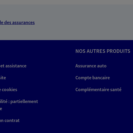
NOUS CONTACTER
VOIR NOTRE SITE WEB
e des assurances
NOS AUTRES PRODUITS
uqiez
 exclusif AXA Prévoyance &
 et assistance
Assurance auto
site
Compte bancaire
e cookies
Complémentaire santé
lité : partiellement
NOUS CONTACTER
e
 un contrat
ITE WEB