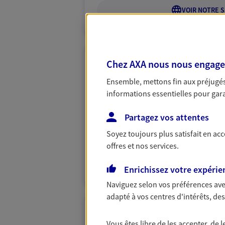
VOIR NOTRE S
Chez AXA nous nous engageon
Chantal Chabau
Ensemble, mettons fin aux préjugés 
Mandataire d'Assurance AX
informations essentielles pour garan
41000 Blois
Partagez vos attentes
06 38 32 69 48
Soyez toujours plus satisfait en ac
offres et nos services.
VOIR NOTRE S
Enrichissez votre expérie
N° Orias * (orias.fr) : 23000966
Naviguez selon vos préférences ave
adapté à vos centres d'intérêts, d
Dominique Agu
Vous êtes libre de les accepter, de