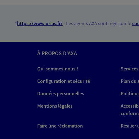
02 54 78 74 30
PRENDRE RENDEZ-VOUS
*
https://www.orias.fr/
- Les agents AXA sont régis par le
cod
N° Orias * (orias.fr) : 09048883
À PROPOS D'AXA
Apic Chollet Wa
Agent général d'assurance
Qui sommes-nous ?
Services
Patrimoine
7 Rue Denis Papin, 41000 Blois
Configuration et sécurité
Plan du 
Horaires :
Fermé
Données personnelles
Politiqu
Ouvre le 10 août à 09:00
Mentions légales
Accessibi
02 54 44 22 43
conform
Faire une réclamation
Résilier
VOIR NOTRE S