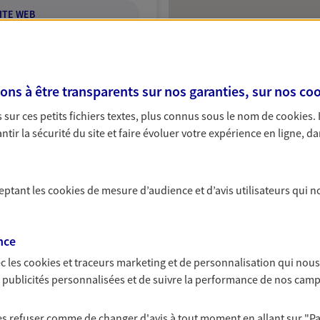
ITE WEB
s à être transparents sur nos garanties, sur nos
coo
lt
sur ces petits fichiers textes, plus connus sous le nom de
cookies
.
A Epargne et Protection
tir la sécurité du site et faire évoluer votre expérience en ligne, da
NOUS CONTACTER
ceptant les
cookies
de mesure d’audience et d’avis utilisateurs qui n
ITE WEB
nce
c les
cookies et traceurs
marketing et de personnalisation qui nous
es publicités personnalisées et de suivre la performance de nos cam
enier
 les refuser comme de changer d'avis à tout moment en allant sur
"P