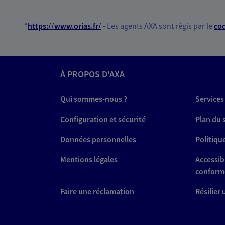
*
https://www.orias.fr/
- Les agents AXA sont régis par le
cod
À PROPOS D'AXA
Qui sommes-nous ?
Services
Configuration et sécurité
Plan du 
Données personnelles
Politiqu
Mentions légales
Accessibi
conform
Faire une réclamation
Résilier