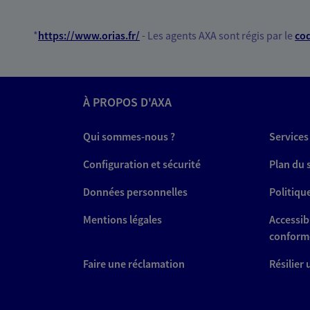
*
https://www.orias.fr/
- Les agents AXA sont régis par le
cod
À PROPOS D'AXA
Qui sommes-nous ?
Services
Configuration et sécurité
Plan du 
Données personnelles
Politiqu
Mentions légales
Accessibi
conform
Faire une réclamation
Résilier