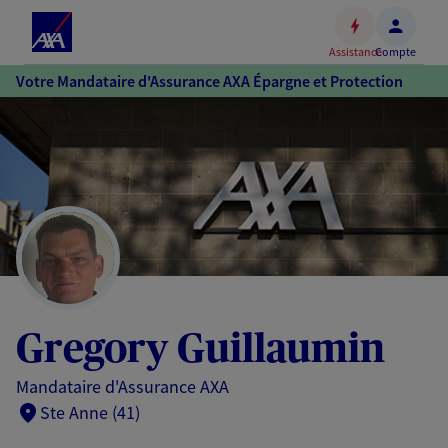
Espace
client
Assistance
Compte
Accéder
Votre Mandataire d'Assurance AXA Épargne et Protection
au
contenu
principal
Accéder
au
pied
de
page
Gregory Guillaumin
Mandataire d'Assurance AXA
Ste Anne (41)