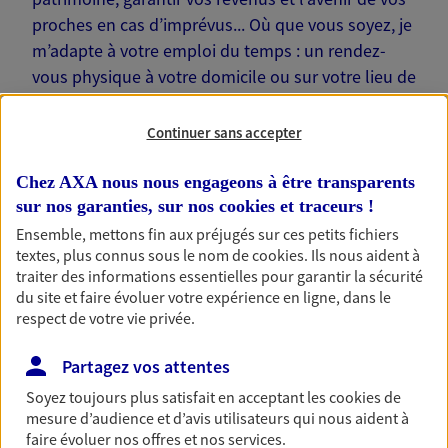
proches en cas d’imprévus... Où que vous soyez, je
m’adapte à votre emploi du temps : un rendez-
vous physique à votre domicile ou sur votre lieu de
travail… Je suis là pour échanger avec vous !
Continuer sans accepter
Chez AXA nous nous engageons à être transparents
sur nos garanties, sur nos
cookies et traceurs
!
Nos offres phares
Ensemble, mettons fin aux préjugés sur ces petits fichiers
textes, plus connus sous le nom de
cookies
. Ils nous aident à
traiter des informations essentielles pour garantir la sécurité
du site et faire évoluer votre expérience en ligne, dans le
Épargne
respect de votre vie privée.
Réalisez vos projets grâce à votre épargne : achat
Partagez vos attentes
immobilier, études des enfants ou voyage autour
du monde… Épargnez à votre rythme et
Soyez toujours plus satisfait en acceptant les
cookies
de
simplement, selon votre profil.
mesure d’audience et d’avis utilisateurs qui nous aident à
faire évoluer nos offres et nos services.