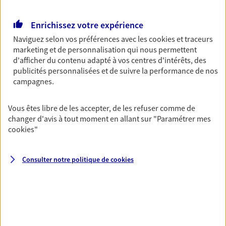
Retraite
Enrichissez votre expérience
Préparez sereinement ce nouveau chapitre de
votre vie avec les conseils d'un expert. Découvrez
Naviguez selon vos préférences avec les
cookies et traceurs
notre solution PER (Plan Epargne Retraite)
marketing et de personnalisation qui nous permettent
spécialement conçue pour la retraite.
d'afficher du contenu adapté à vos centres d'intérêts, des
publicités personnalisées et de suivre la performance de nos
campagnes.
Santé
Couvrez vos dépenses de santé ainsi que celles de
Vous êtes libre de les accepter, de les refuser comme de
votre famille avec la complémentaire santé qui
changer d'avis à tout moment en allant sur
"Paramétrer mes
vous ressemble.
cookies
"
Prévoyance
Consulter notre politique de
cookies
Pour un avenir serein, assurez-vous avec notre
contrat prévoyance. Préservez vos proches en cas
d'accident ou de maladie en optant pour les
garanties incapacité temporaire totale de travail,
invalidité ou de décès.