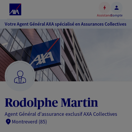
Espace
client
Assistance
Compte
Accéder
Votre Agent Général AXA spécialisé en Assurances Collectives
au
contenu
principal
Accéder
au
pied
de
page
Rodolphe Martin
Agent Général d'assurance exclusif AXA Collectives
Montreverd (85)