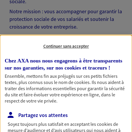
sociale.
Notre mission : vous accompagner pour garantir la
protection sociale de vos salariés et soutenir la
croissance de votre entreprise.
Rencontrons-nous !
Continuer sans accepter
Chez AXA nous nous engageons à être transparents
sur nos garanties, sur nos
cookies et traceurs
!
Nos solutions pour votre
Ensemble, mettons fin aux préjugés sur ces petits fichiers
textes, plus connus sous le nom de
cookies
. Ils nous aident à
entreprise
traiter des informations essentielles pour garantir la sécurité
du site et faire évoluer votre expérience en ligne, dans le
respect de votre vie privée.
Prévoyance collective
Partagez vos attentes
Protégez vos salariés et leurs proches en cas de
Soyez toujours plus satisfait en acceptant les
cookies
de
baisse de revenus liée à un aléa de la vie.
mesure d’audience et d’avis utilisateurs qui nous aident à