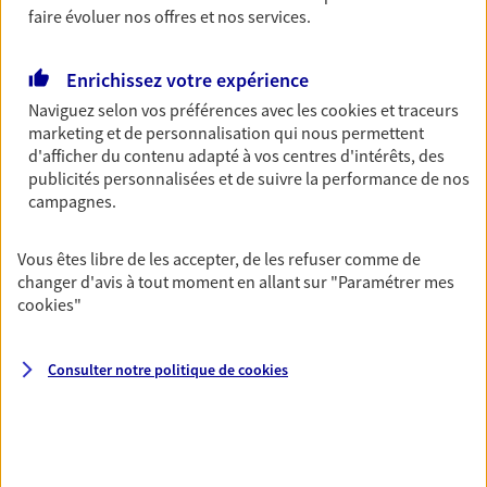
faire évoluer nos offres et nos services.
Santé des salariés
Enrichissez votre expérience
Couvrez les dépenses de santé de vos salariés et
de leur famille tout en leur proposant des services
Naviguez selon vos préférences avec les
cookies et traceurs
digitaux facilitant leurs démarches.
marketing et de personnalisation qui nous permettent
d'afficher du contenu adapté à vos centres d'intérêts, des
publicités personnalisées et de suivre la performance de nos
Epargne retraite des salariés
campagnes.
Fidélisez vos collaborateurs en leur proposant de
l'épargne retraite tout en optimisant les charges
Vous êtes libre de les accepter, de les refuser comme de
fiscales et sociales de votre entreprise.
changer d'avis à tout moment en allant sur
"Paramétrer mes
cookies
"
Plan Epargne Entreprise
Accompagner vos salariés par la mise en place
Consulter notre politique de
cookies
d'un plan d'épargne entreprise, c'est les aider à
préparer leur avenir tout en bénéficiant d'un cadre
fiscal avantageux.