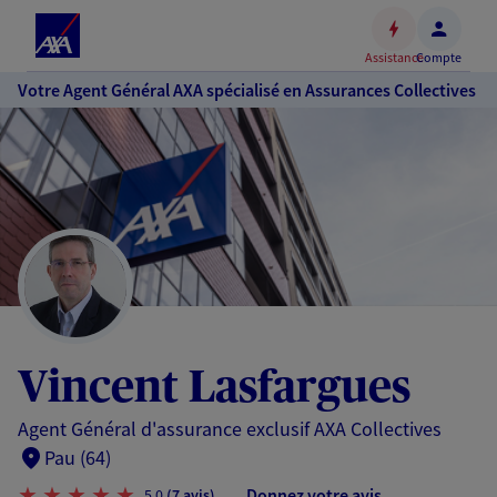
Espace
client
Assistance
Compte
Accéder
Votre Agent Général AXA spécialisé en Assurances Collectives
au
contenu
principal
Accéder
au
pied
de
page
Vincent Lasfargues
Agent Général d'assurance exclusif AXA Collectives
Pau (64)
Donnez votre avis
5,0
(7 avis)