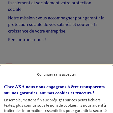
fiscalement et socialement votre protection
sociale.
Notre mission : vous accompagner pour garantir la
protection sociale de vos salariés et soutenir la
croissance de votre entreprise.
Rencontrons-nous !
Nos solutions pour votre
Continuer sans accepter
entreprise
Chez AXA nous nous engageons à être transparents
sur nos garanties, sur nos
cookies et traceurs
!
Ensemble, mettons fin aux préjugés sur ces petits fichiers
Prévoyance collective
textes, plus connus sous le nom de
cookies
. Ils nous aident à
traiter des informations essentielles pour garantir la sécurité
Protégez vos salariés et leurs proches en cas de