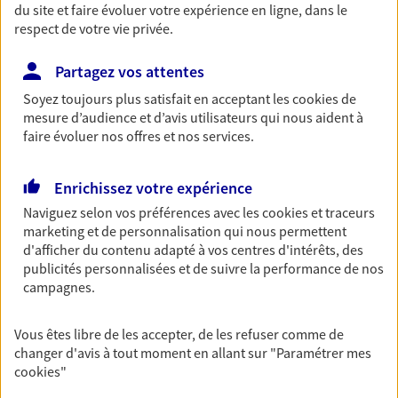
du site et faire évoluer votre expérience en ligne, dans le
baisse de revenus liée à un aléa de la vie.
respect de votre vie privée.
Santé des salariés
Partagez vos attentes
Couvrez les dépenses de santé de vos salariés et
Soyez toujours plus satisfait en acceptant les
cookies
de
de leur famille tout en leur proposant des services
mesure d’audience et d’avis utilisateurs qui nous aident à
digitaux facilitant leurs démarches.
faire évoluer nos offres et nos services.
Enrichissez votre expérience
Epargne retraite des salariés
Naviguez selon vos préférences avec les
cookies et traceurs
Fidélisez vos collaborateurs en leur proposant de
marketing et de personnalisation qui nous permettent
l'épargne retraite tout en optimisant les charges
d'afficher du contenu adapté à vos centres d'intérêts, des
fiscales et sociales de votre entreprise.
publicités personnalisées et de suivre la performance de nos
campagnes.
Plan Epargne Entreprise
Accompagner vos salariés par la mise en place
Vous êtes libre de les accepter, de les refuser comme de
d'un plan d'épargne entreprise, c'est les aider à
changer d'avis à tout moment en allant sur
"Paramétrer mes
préparer leur avenir tout en bénéficiant d'un cadre
cookies
"
fiscal avantageux.