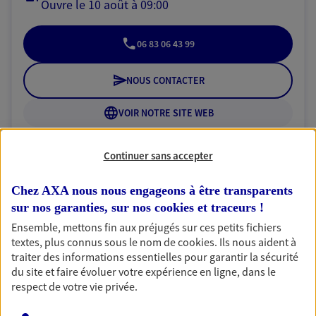
Ouvre le 10 août à 09:00
06 83 06 43 99
NOUS CONTACTER
VOIR NOTRE SITE WEB
N° Orias * (orias.fr) : 23003657
Continuer sans accepter
Chez AXA nous nous engageons à être transparents
sur nos garanties, sur nos
cookies et traceurs
!
Frederic Des Boscs
Ensemble, mettons fin aux préjugés sur ces petits fichiers
Agent général d'assurance exclusif AXA
textes, plus connus sous le nom de
cookies
. Ils nous aident à
Prévoyance & Patrimoine
traiter des informations essentielles pour garantir la sécurité
2 Rue Du Roi Soleil, 64000 Pau
du site et faire évoluer votre expérience en ligne, dans le
Horaires :
Fermé
respect de votre vie privée.
Ouvre le 10 août à 09:00