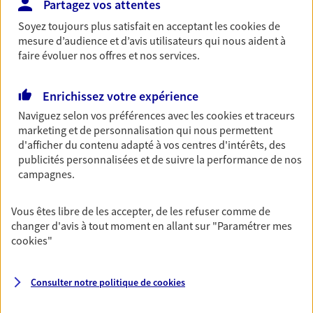
Partagez vos attentes
Soyez toujours plus satisfait en acceptant les
cookies
de
05 59 14 70 61
mesure d’audience et d’avis utilisateurs qui nous aident à
faire évoluer nos offres et nos services.
NOUS CONTACTER
VOIR NOTRE SITE WEB
Enrichissez votre expérience
Naviguez selon vos préférences avec les
cookies et traceurs
N° Orias * (orias.fr) : 07007562
marketing et de personnalisation qui nous permettent
d'afficher du contenu adapté à vos centres d'intérêts, des
publicités personnalisées et de suivre la performance de nos
campagnes.
Heinrich Schatz
Vous êtes libre de les accepter, de les refuser comme de
Agent Général d'assurance exclusif AXA
changer d'avis à tout moment en allant sur
"Paramétrer mes
France
cookies
"
29 Rue Carnot, 64000 Pau
Horaires :
Fermé
Ouvre le 11 août à 10:00
Consulter notre politique de
cookies