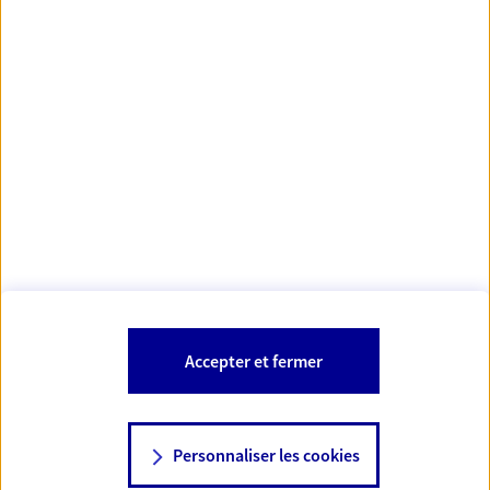
https://www.orias.fr/
code des
*
- Les agents AXA sont régis par le
assurances
À PROPOS D'AXA
NOS AUTRES PRODUITS
SITES AXA
Accepter et fermer
Personnaliser les cookies