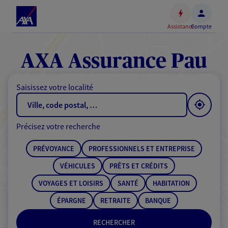
Espace
client
Assistance
Compte
Accéder
au
contenu
AXA Assurance Pau
principal
Accéder
Saisissez votre localité
au
pied
de
Précisez votre recherche
page
PRÉVOYANCE
PROFESSIONNELS ET ENTREPRISE
VÉHICULES
PRÊTS ET CRÉDITS
VOYAGES ET LOISIRS
SANTÉ
HABITATION
ÉPARGNE
RETRAITE
BANQUE
RECHERCHER