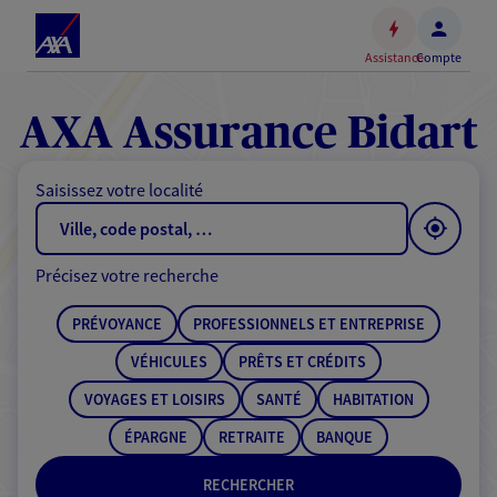
Espace
client
Assistance
Compte
Accéder
au
contenu
AXA Assurance Bidart
principal
Accéder
Saisissez votre localité
au
pied
de
Précisez votre recherche
page
PRÉVOYANCE
PROFESSIONNELS ET ENTREPRISE
VÉHICULES
PRÊTS ET CRÉDITS
VOYAGES ET LOISIRS
SANTÉ
HABITATION
ÉPARGNE
RETRAITE
BANQUE
RECHERCHER