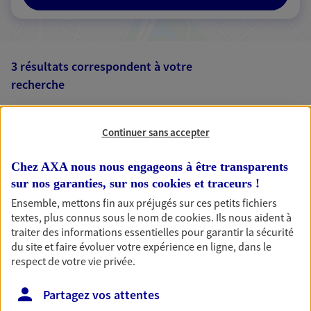
3 résultats correspondent à votre
recherche
Passer les
résultats
Continuer sans accepter
Liste
Carte
Chez AXA nous nous engageons à être transparents
sur nos garanties, sur nos
cookies et traceurs
!
Thomas Et Thomas
Ensemble, mettons fin aux préjugés sur ces petits fichiers
textes, plus connus sous le nom de
cookies
. Ils nous aident à
Agents Généraux d'assurance exclusif AXA
traiter des informations essentielles pour garantir la sécurité
France
du site et faire évoluer votre expérience en ligne, dans le
Rn 10 Residence Cumba Berria, 64210 Bidart
respect de votre vie privée.
Agence accessible
Horaires :
Fermé
Partagez vos attentes
Ouvre le 10 août à 10:00