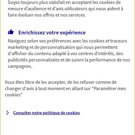
Soyez toujours plus satisfait en acceptant les
cookies
de
mesure d’audience et d’avis utilisateurs qui nous aident à
05 59 24 41 21
faire évoluer nos offres et nos services.
NOUS CONTACTER
Enrichissez votre expérience
Naviguez selon vos préférences avec les
cookies et traceurs
PRENDRE RENDEZ-VOUS
marketing et de personnalisation qui nous permettent
d'afficher du contenu adapté à vos centres d'intérêts, des
VOIR NOTRE SITE WEB
publicités personnalisées et de suivre la performance de nos
campagnes.
N° Orias * (orias.fr) : EI THOMAS THIERRY (07013202); EI THOMAS
MAITE (16002763)
Vous êtes libre de les accepter, de les refuser comme de
changer d'avis à tout moment en allant sur
"Paramétrer mes
cookies
"
Aurore Thauvin
Mandataire d'Assurance AXA Epargne et
Consulter notre politique de
cookies
Protection
64210 Bidart