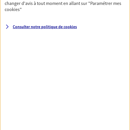
changer d'avis à tout moment en allant sur
"Paramétrer mes
cookies
"
Accompagner vos projets de
vie
Consulter notre politique de
cookies
Achat immobilier, installation, départ à la retraite…
Autant de moments de vie qui nécessitent des solutions
d'assurance et d'épargne. Recevez un conseil d'expert
cohérent avec vos besoins
Vous aider à constituer une
épargne
De nombreuses solutions s'offrent à vous pour faire
fructifier votre épargne. Laquelle correspond à vos
objectifs ? Rien ne remplace les conseils d'un expert :
Assurance vie, PER, Livret… Faisons le point ensemble !
Préparer votre avenir