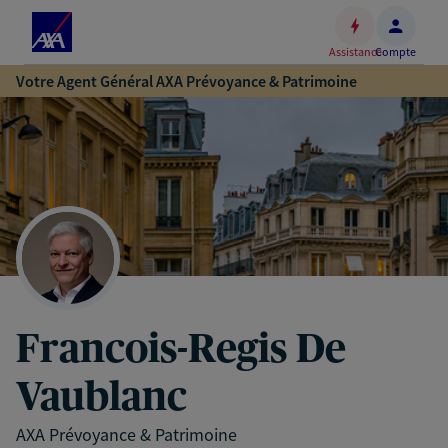
Espace
client
Assistance
Compte
Accéder
Votre Agent Général AXA Prévoyance & Patrimoine
au
contenu
principal
Accéder
au
pied
de
page
Francois-Regis De
Vaublanc
AXA Prévoyance & Patrimoine