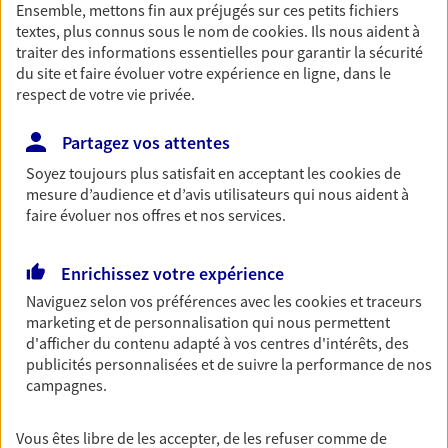
Vaublanc Tel : 06 82 87 73 32
Ensemble, mettons fin aux préjugés sur ces petits fichiers
N° Orias : 26 003
francoisregis.devaublanc.a2p@axa.fr
textes, plus connus sous le nom de
cookies
. Ils nous aident à
430
traiter des informations essentielles pour garantir la sécurité
du site et faire évoluer votre expérience en ligne, dans le
respect de votre vie privée.
Partagez vos attentes
Soyez toujours plus satisfait en acceptant les
cookies
de
Nos expertises
mesure d’audience et d’avis utilisateurs qui nous aident à
faire évoluer nos offres et nos services.
Accompagner les
Enrichissez votre expérience
professionnels et les
Naviguez selon vos préférences avec les
cookies et traceurs
marketing et de personnalisation qui nous permettent
entreprises
d'afficher du contenu adapté à vos centres d'intérêts, des
Comme vous, nous sommes des indépendants. Nous
publicités personnalisées et de suivre la performance de nos
bâtissons ensemble des solutions cohérentes pour
campagnes.
protéger votre activité, vos collaborateurs... mais aussi
vous-même et votre famille.
Vous êtes libre de les accepter, de les refuser comme de