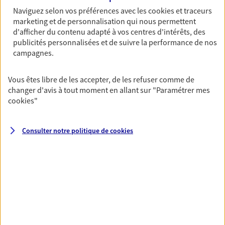
Découvrir l'offre Garantie Accidents de la Vie
Naviguez selon vos préférences avec les
cookies et traceurs
marketing et de personnalisation qui nous permettent
OBTENIR UN TARIF EN LIGNE
d'afficher du contenu adapté à vos centres d'intérêts, des
publicités personnalisées et de suivre la performance de nos
campagnes.
Multirisque Entreprise
Vous êtes libre de les accepter, de les refuser comme de
Gagnez en simplicité et en sérénité avec votre
changer d'avis à tout moment en allant sur
"Paramétrer mes
assurance multirisque entreprise. Un contrat
cookies
"
unique pour protéger vos locaux, matériels pro,
équipements et stocks… sans oublier votre
responsabilité civile.
Consulter notre politique de
cookies
Découvrir l'offre Multirisque Entreprise
DEMANDER UN DEVIS
VOIR TOUTES NOS OFFRES