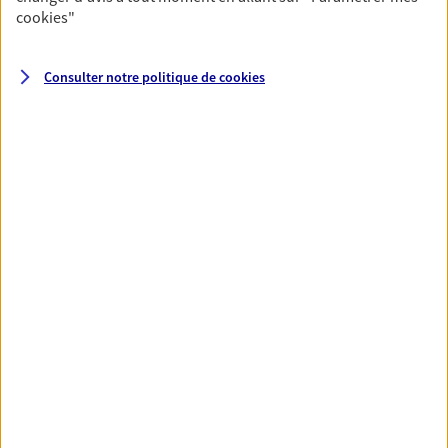
cookies
"
NOUS CONTACTER
Consulter notre politique de
cookies
VOIR NOTRE SITE WEB
Linda Nizan
Agent général d'assurance exclusif AXA
Prévoyance & Patrimoine
La Station 7 Passage Auguste Perret, 80000 Amiens
Agence accessible
Horaires :
Fermé
Ouvre demain à 08:30
06 26 25 54 00