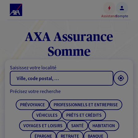
Espace
client
Assistance
Compte
Accéder
au
contenu
AXA Assurance
principal
Accéder
Somme
au
pied
Saisissez votre localité
de
page
Précisez votre recherche
PRÉVOYANCE
PROFESSIONNELS ET ENTREPRISE
VÉHICULES
PRÊTS ET CRÉDITS
VOYAGES ET LOISIRS
SANTÉ
HABITATION
ÉPARGNE
RETRAITE
BANQUE