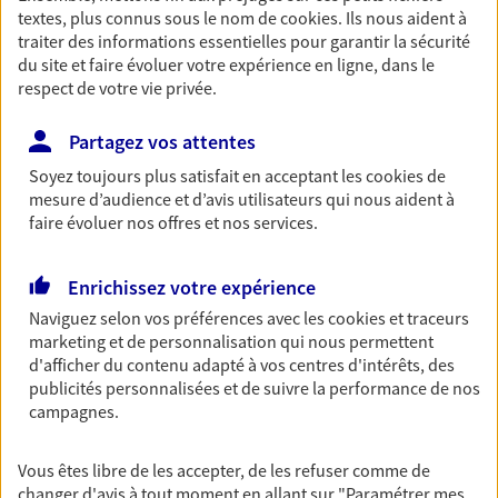
Ouvre le 10 août à 14:00
textes, plus connus sous le nom de
cookies
. Ils nous aident à
traiter des informations essentielles pour garantir la sécurité
du site et faire évoluer votre expérience en ligne, dans le
03 22 69 20 20
respect de votre vie privée.
NOUS CONTACTER
Partagez vos attentes
Soyez toujours plus satisfait en acceptant les
cookies
de
VOIR NOTRE SITE WEB
mesure d’audience et d’avis utilisateurs qui nous aident à
faire évoluer nos offres et nos services.
N° Orias * (orias.fr) : 18003382
Enrichissez votre expérience
Naviguez selon vos préférences avec les
cookies et traceurs
marketing et de personnalisation qui nous permettent
Raphael Peixoto
d'afficher du contenu adapté à vos centres d'intérêts, des
Conseiller AXA Epargne et Protection
publicités personnalisées et de suivre la performance de nos
campagnes.
80136 Rivery
Vous êtes libre de les accepter, de les refuser comme de
06 83 59 70 14
changer d'avis à tout moment en allant sur
"Paramétrer mes