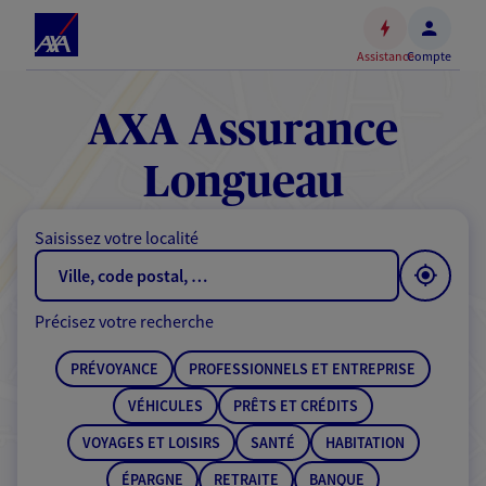
Espace
client
Assistance
Compte
Accéder
au
contenu
AXA Assurance
principal
Accéder
Longueau
au
pied
Saisissez votre localité
de
page
Précisez votre recherche
PRÉVOYANCE
PROFESSIONNELS ET ENTREPRISE
VÉHICULES
PRÊTS ET CRÉDITS
VOYAGES ET LOISIRS
SANTÉ
HABITATION
ÉPARGNE
RETRAITE
BANQUE