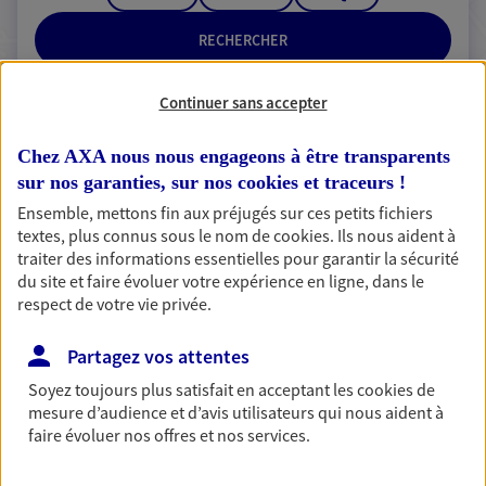
RECHERCHER
Continuer sans accepter
2 résultats correspondent à votre
Chez AXA nous nous engageons à être transparents
sur nos garanties, sur nos
cookies et traceurs
!
recherche
Passer les
Ensemble, mettons fin aux préjugés sur ces petits fichiers
résultats
textes, plus connus sous le nom de
cookies
. Ils nous aident à
traiter des informations essentielles pour garantir la sécurité
Liste
Carte
du site et faire évoluer votre expérience en ligne, dans le
respect de votre vie privée.
Partagez vos attentes
Christophe Lestic
Soyez toujours plus satisfait en acceptant les
cookies
de
Conseiller AXA Epargne et Protection
mesure d’audience et d’avis utilisateurs qui nous aident à
faire évoluer nos offres et nos services.
80330 Longueau