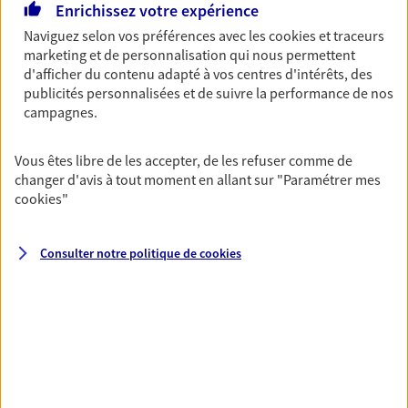
Enrichissez votre expérience
06 88 56 93 14
Naviguez selon vos préférences avec les
cookies et traceurs
marketing et de personnalisation qui nous permettent
NOUS CONTACTER
d'afficher du contenu adapté à vos centres d'intérêts, des
publicités personnalisées et de suivre la performance de nos
VOIR NOTRE SITE WEB
campagnes.
Vous êtes libre de les accepter, de les refuser comme de
changer d'avis à tout moment en allant sur
"Paramétrer mes
cookies
"
Desjardins Et Roy-Kent
Agents Généraux d'assurance exclusif AXA
Consulter notre politique de
cookies
France
1 Av De La Ville Ideale, 80330 Longueau
Horaires :
Fermé
Ouvre à 09:00
03 22 78 69 50