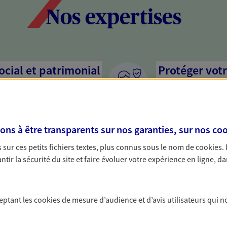
Nos expertises
social et patrimonial
Protéger votr
votre vie pri
stratégie, il est nécessaire
Nous sommes à votre
c, nous vous accompagnons pour
solutions assurantiel
s à être transparents sur nos garanties, sur nos
coo
votre situation. Une analyse
activité, mais aussi l
s conseils cohérents avec vos
interlocuteur pour t
sur ces petits fichiers textes, plus connus sous le nom de
cookies
.
tir la sécurité du site et faire évoluer votre expérience en ligne, da
ceptant les
cookies
de mesure d’audience et d’avis utilisateurs qui n