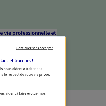
e vie professionnelle et
vée
Continuer sans accepter
 écoute pour vous proposer des
les couvrant les risques liés à votre
kies et traceurs
!
es risques liés à votre vie privée. Un seul
ous vos besoins, ça change tout.
 Ils nous aident à traiter des
ns le respect de votre vie privée.
ous aident à faire évoluer nos