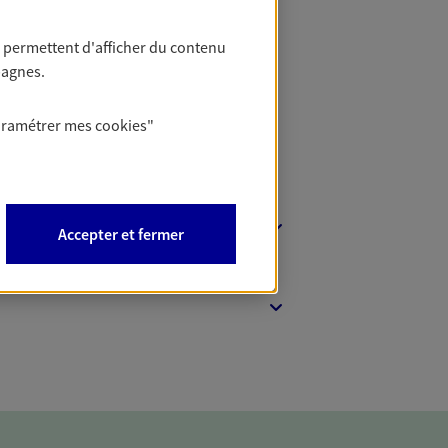
t Protection
 permettent d'afficher du contenu
pagnes.
aramétrer mes
cookies
"
Accepter et fermer