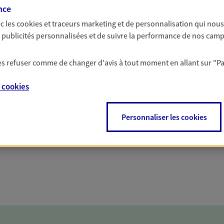
solutions AXA Épargne e
nce
c les
cookies et traceurs
marketing et de personnalisation qui nous
es publicités personnalisées et de suivre la performance de nos cam
 les refuser comme de changer d'avis à tout moment en allant sur
"P
PARTICULIERS
PROFESSIONNELS
e
cookies
Personnaliser les cookies