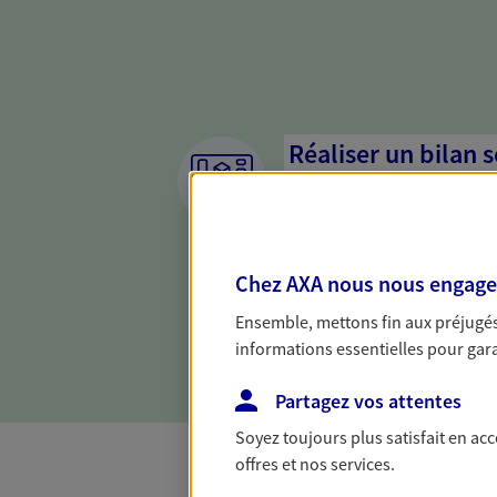
Réaliser un bilan 
de votre situation
Parce qu'avant de définir une 
d'établir un bon diagnosti
Chez AXA nous nous engageon
dresser un bilan complet de 
solide pour vous formuler de
Ensemble, mettons fin aux préjugés 
besoins.
informations essentielles pour garan
Partagez vos attentes
Soyez toujours plus satisfait en ac
offres et nos services.