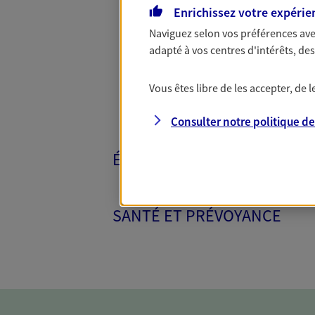
Toutes nos 
Enrichissez votre expérie
Naviguez selon vos préférences ave
adapté à vos centres d'intérêts, d
Vous êtes libre de les accepter, de
Consulter notre politique d
ÉPARGNE ET RETRAITE
SANTÉ ET PRÉVOYANCE