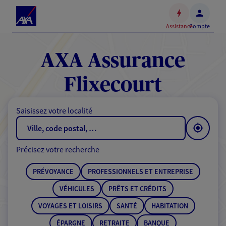
Espace
client
Assistance
Compte
Accéder
au
contenu
AXA Assurance
principal
Accéder
Flixecourt
au
pied
Saisissez votre localité
de
page
Précisez votre recherche
PRÉVOYANCE
PROFESSIONNELS ET ENTREPRISE
VÉHICULES
PRÊTS ET CRÉDITS
VOYAGES ET LOISIRS
SANTÉ
HABITATION
ÉPARGNE
RETRAITE
BANQUE