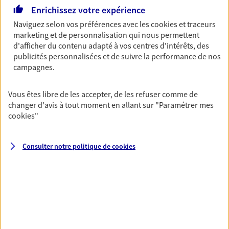
Enrichissez votre expérience
06 62 20 48 82
Naviguez selon vos préférences avec les
cookies et traceurs
marketing et de personnalisation qui nous permettent
NOUS CONTACTER
d'afficher du contenu adapté à vos centres d'intérêts, des
publicités personnalisées et de suivre la performance de nos
VOIR NOTRE SITE WEB
campagnes.
N° Orias * (orias.fr) : 17002392
Vous êtes libre de les accepter, de les refuser comme de
changer d'avis à tout moment en allant sur
"Paramétrer mes
cookies
"
Eirl Keldermans Alexis
Consulter notre politique de
cookies
Agent Général d'assurance exclusif AXA
France
46 Rue Roger Godard, 80420 Flixecourt
Horaires :
Fermé
Ouvre le 11 août à 09:00
03 22 51 08 88