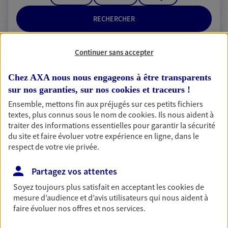
RECHERCHER
Continuer sans accepter
2 résultats correspondent à votre
Chez AXA nous nous engageons à être transparents
recherche
sur nos garanties, sur nos
cookies et traceurs
!
Passer les
résultats
Ensemble, mettons fin aux préjugés sur ces petits fichiers
textes, plus connus sous le nom de
cookies
. Ils nous aident à
traiter des informations essentielles pour garantir la sécurité
Liste
Carte
du site et faire évoluer votre expérience en ligne, dans le
respect de votre vie privée.
Xavier Theron
Partagez vos attentes
Mandataire d'Assurance AXA Epargne et
Soyez toujours plus satisfait en acceptant les
cookies
de
mesure d’audience et d’avis utilisateurs qui nous aident à
Protection
faire évoluer nos offres et nos services.
80420 Flixecourt