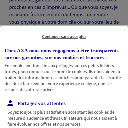
proches en cas d’imprévus... Où que vous soyez, je
m’adapte à votre emploi du temps : un rendez-
vous physique à votre domicile ou sur votre lieu de
travail… Je suis là pour échanger avec vous !
Continuer sans accepter
Chez AXA nous nous engageons à être transparents
sur nos garanties, sur nos
cookies et traceurs
!
Nos offres phares
Ensemble, mettons fin aux préjugés sur ces petits fichiers
textes, plus connus sous le nom de
cookies
. Ils nous aident à
traiter des informations essentielles pour garantir la sécurité
du site et faire évoluer votre expérience en ligne, dans le
respect de votre vie privée.
Épargne
Réalisez vos projets grâce à votre épargne : achat
Partagez vos attentes
immobilier, études des enfants ou voyage autour
du monde… Épargnez à votre rythme et
Soyez toujours plus satisfait en acceptant les
cookies
de
simplement, selon votre profil.
mesure d’audience et d’avis utilisateurs qui nous aident à
faire évoluer nos offres et nos services.