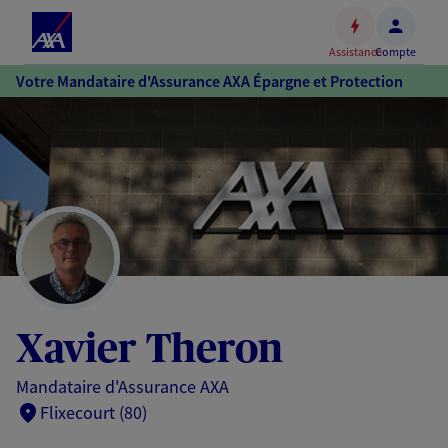
Espace
client
Assistance
Compte
Accéder
Votre Mandataire d'Assurance AXA Épargne et Protection
au
contenu
principal
Accéder
au
pied
de
page
Xavier Theron
Mandataire d'Assurance AXA
Flixecourt (80)