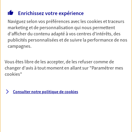
Retraite
Enrichissez votre expérience
Préparez sereinement ce nouveau chapitre de
Naviguez selon vos préférences avec les
cookies et traceurs
votre vie avec les conseils d'un expert. Découvrez
marketing et de personnalisation qui nous permettent
notre solution PER (Plan Epargne Retraite)
d'afficher du contenu adapté à vos centres d'intérêts, des
spécialement conçue pour la retraite.
publicités personnalisées et de suivre la performance de nos
campagnes.
Santé
Couvrez vos dépenses de santé ainsi que celles de
Vous êtes libre de les accepter, de les refuser comme de
votre famille avec la complémentaire santé qui
changer d'avis à tout moment en allant sur
"Paramétrer mes
vous ressemble.
cookies
"
Consulter notre politique de
cookies
Prévoyance
Pour un avenir serein, assurez-vous avec notre
contrat prévoyance. Préservez vos proches en cas
d'accident ou de maladie en optant pour les
garanties incapacité temporaire totale de travail,
invalidité ou de décès.