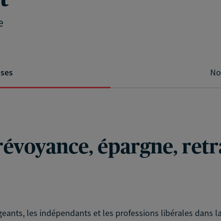
e
ises
No
révoyance, épargne, retra
geants, les indépendants et les professions libérales dans la