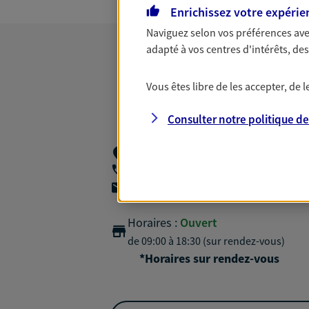
Enrichissez votre expérie
Naviguez selon vos préférences ave
adapté à vos centres d'intérêts, d
Vous êtes libre de les accepter, de
Consulter notre politique d
191 195 Av Charles De Gaulle,
92200 Neu
06 08 47 40 68
agencea2p.antoine.prest@axa.fr
Horaires :
Ouvert
de 09:00 à 18:30 (sur rendez-vous)
*Horaires sur rendez-vous