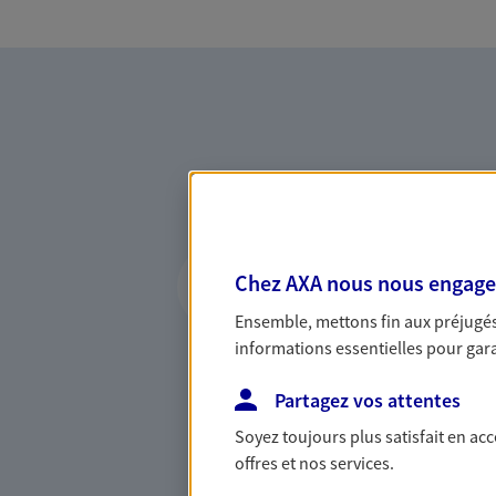
Vous accompagner 
Chez AXA nous nous engageon
confiance
Ensemble, mettons fin aux préjugés 
Vous accompagner dans vos p
informations essentielles pour garan
votre vie, c'est ainsi que no
la confiance et la proximité.
Partagez vos attentes
connaître que nous proposon
Soyez toujours plus satisfait en ac
offres et nos services.