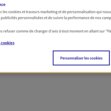
nce
c les
cookies et traceurs
marketing et de personnalisation qui nous
es publicités personnalisées et de suivre la performance de nos cam
 nos offres Assurance &
 les refuser comme de changer d'avis à tout moment en allant sur
"P
e
cookies
PARTICULIERS
PRO & ENTREPRISES
Personnaliser les cookies