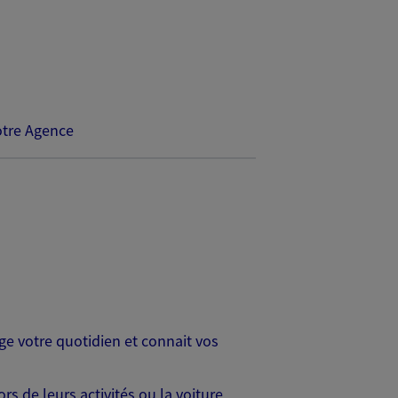
tre Agence
age votre quotidien et connait vos
s de leurs activités ou la voiture