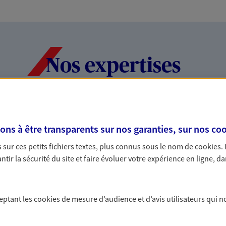
Nos expertises
dans la durée et la
Accompagner l
s à être transparents sur nos garanties, sur nos
coo
entreprises
sur ces petits fichiers textes, plus connus sous le nom de
cookies
.
rojets de vie tout au long de
Comme vous, nous s
tir la sécurité du site et faire évoluer votre expérience en ligne, da
us concevons notre métier : dans
bâtissons ensemble 
 C'est en apprenant à vous
votre activité, vos c
s de meilleures solutions.
votre famille.
ceptant les
cookies
de mesure d’audience et d’avis utilisateurs qui n