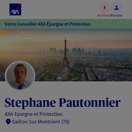
Espace
client
Assistance
Compte
Accéder
Votre Conseiller AXA Épargne et Protection
au
contenu
principal
Accéder
au
pied
de
page
Stephane Pautonnier
AXA Epargne et Protection
Gaillon Sur Montcient (78)