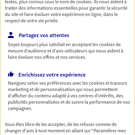
textes, plus connus sous le nom de
cookies
. Ils nous aident à
traiter des informations essentielles pour garantir la sécurité
Découvrir les offres Épargne
du site et faire évoluer votre expérience en ligne, dans le
respect de votre vie privée.
Retraite
Partagez vos attentes
Préparez sereinement ce nouveau chapitre de
votre vie avec les conseils d'un expert. Découvrez
Soyez toujours plus satisfait en acceptant les
cookies
de
notre solution PER (Plan Epargne Retraite)
mesure d’audience et d’avis utilisateurs qui nous aident à
spécialement conçue pour la retraite.
faire évoluer nos offres et nos services.
Découvrir l'offre Retraite
Enrichissez votre expérience
Naviguez selon vos préférences avec les
cookies et traceurs
Prévoyance
marketing et de personnalisation qui nous permettent
Pour un avenir serein, assurez-vous avec notre
d'afficher du contenu adapté à vos centres d'intérêts, des
contrat prévoyance. Préservez vos proches en cas
publicités personnalisées et de suivre la performance de nos
d'accident ou de maladie en optant pour les
campagnes.
garanties incapacité temporaire totale de travail,
invalidité ou de décès.
Vous êtes libre de les accepter, de les refuser comme de
changer d'avis à tout moment en allant sur
"Paramétrer mes
Découvrir l'offre Prévoyance