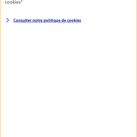
cookies
"
Santé
Consulter notre politique de
cookies
Couvrez vos dépenses de santé ainsi que celles de
votre famille avec la complémentaire santé qui
vous ressemble.
Découvrir l'offre Santé
VOIR TOUTES NOS OFFRES
Nos expertises
Réaliser un bilan social et