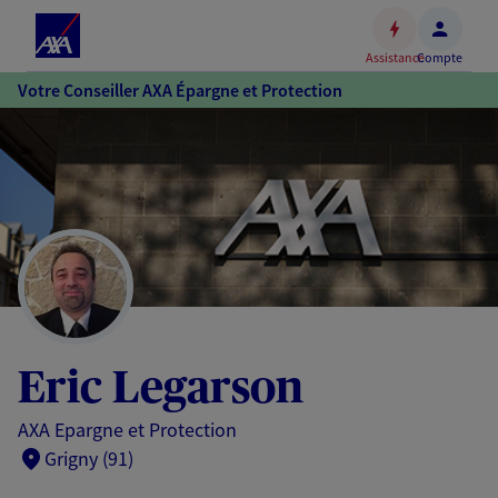
Espace
client
Assistance
Compte
Accéder
Votre Conseiller AXA Épargne et Protection
au
contenu
principal
Accéder
au
pied
de
page
Eric Legarson
AXA Epargne et Protection
Grigny (91)