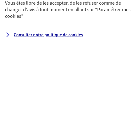
Vous êtes libre de les accepter, de les refuser comme de
changer d'avis à tout moment en allant sur
"Paramétrer mes
cookies
"
Santé
Couvrez vos dépenses de santé ainsi que celles de
votre famille avec la complémentaire santé qui
Consulter notre politique de
cookies
vous ressemble.
Découvrir l'offre Santé
VOIR TOUTES NOS OFFRES
Nos expertises
Réaliser un bilan social et