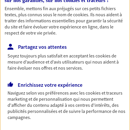
sur nos garanties, sur nos
cookies et traceurs
!
Découvrir les offres Épargne
Ensemble, mettons fin aux préjugés sur ces petits fichiers
textes, plus connus sous le nom de
cookies
. Ils nous aident à
traiter des informations essentielles pour garantir la sécurité
Retraite
du site et faire évoluer votre expérience en ligne, dans le
respect de votre vie privée.
Préparez sereinement ce nouveau chapitre de
votre vie avec les conseils d'un expert. Découvrez
Partagez vos attentes
notre solution PER (Plan Epargne Retraite)
spécialement conçue pour la retraite.
Soyez toujours plus satisfait en acceptant les
cookies
de
mesure d’audience et d’avis utilisateurs qui nous aident à
Découvrir l'offre Retraite
faire évoluer nos offres et nos services.
Prévoyance
Enrichissez votre expérience
Pour un avenir serein, assurez-vous avec notre
Naviguez selon vos préférences avec les
cookies et traceurs
contrat prévoyance. Préservez vos proches en cas
marketing et de personnalisation qui nous permettent
d'accident ou de maladie en optant pour les
d'afficher du contenu adapté à vos centres d'intérêts, des
garanties incapacité temporaire totale de travail,
publicités personnalisées et de suivre la performance de nos
invalidité ou de décès.
campagnes.
Découvrir l'offre Prévoyance