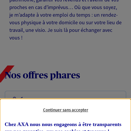
proches en cas d’imprévus… Où que vous soyez,
je m’adapte à votre emploi du temps : un rendez-
vous physique à votre domicile ou sur votre lieu de
travail, une visio. Je suis là pour échanger avec
vous !
Nos offres phares
Épargne
Réalisez vos projets grâce à votre épargne : achat
Continuer sans accepter
immobilier, études des enfants ou voyage autour
du monde… Épargnez à votre rythme et
Chez AXA nous nous engageons à être transparents
simplement, selon votre profil.