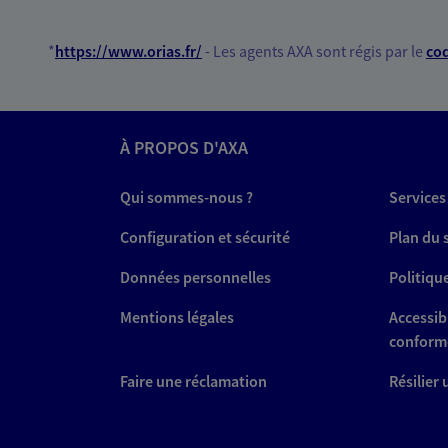
*
https://www.orias.fr/
- Les agents AXA sont régis par le
cod
À PROPOS D'AXA
Qui sommes-nous ?
Services
Configuration et sécurité
Plan du 
Données personnelles
Politiqu
Mentions légales
Accessibi
conform
Faire une réclamation
Résilier