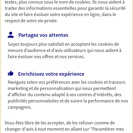
textes, plus connus sous le nom de
cookies
. Ils nous aident à
06 33 41 23 29
traiter des informations essentielles pour garantir la sécurité
du site et faire évoluer votre expérience en ligne, dans le
respect de votre vie privée.
NOUS CONTACTER
Partagez vos attentes
VOIR NOTRE SITE WEB
Soyez toujours plus satisfait en acceptant les
cookies
de
mesure d’audience et d’avis utilisateurs qui nous aident à
faire évoluer nos offres et nos services.
Kevin Bourdin
Enrichissez votre expérience
Conseiller AXA Epargne et Protection
Naviguez selon vos préférences avec les
cookies et traceurs
marketing et de personnalisation qui nous permettent
91210 Draveil
d'afficher du contenu adapté à vos centres d'intérêts, des
publicités personnalisées et de suivre la performance de nos
campagnes.
06 82 62 88 32
Vous êtes libre de les accepter, de les refuser comme de
NOUS CONTACTER
changer d'avis à tout moment en allant sur
"Paramétrer mes