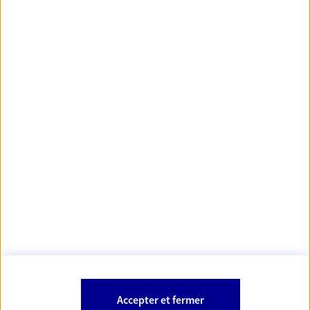
principales villes de France
https://www.orias.fr/
code des
*
- Les agents AXA sont régis par le
assurances
À PROPOS D'AXA
NOS AUTRES PRODUITS
SITES AXA
Accepter et fermer