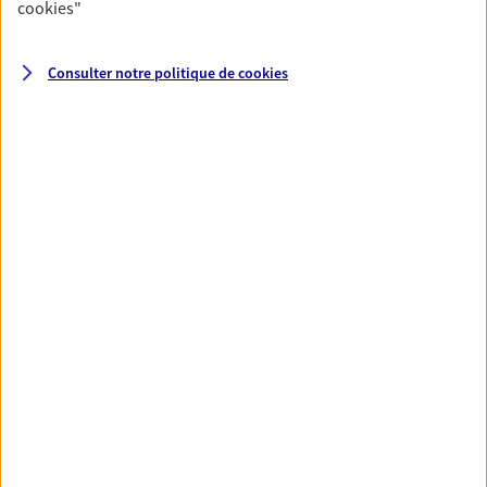
cookies
"
VOIR NOTRE SITE WEB
Consulter notre politique de
cookies
Stephane Elbaz
Agent Général d'assurance exclusif AXA
France
210 Bd Henri Barbusse, 91210 Draveil
Horaires :
Fermé
Ouvre le 10 août à 09:30
01 69 03 34 27
NOUS CONTACTER
PRENDRE RENDEZ-VOUS