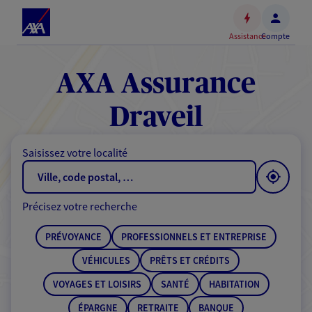
Espace
client
Assistance
Compte
Accéder
au
contenu
AXA Assurance
principal
Accéder
Draveil
au
pied
Saisissez votre localité
de
page
Précisez votre recherche
PRÉVOYANCE
PROFESSIONNELS ET ENTREPRISE
VÉHICULES
PRÊTS ET CRÉDITS
VOYAGES ET LOISIRS
SANTÉ
HABITATION
ÉPARGNE
RETRAITE
BANQUE