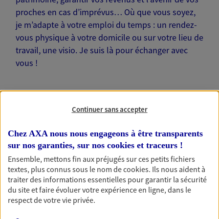
proches en cas d’imprévus… Où que vous soyez,
je m’adapte à votre emploi du temps : un rendez-
vous physique à votre domicile ou sur votre lieu de
travail, une visio. Je suis là pour échanger avec
vous !
Continuer sans accepter
Nos offres phares
Chez AXA nous nous engageons à être transparents
sur nos garanties, sur nos
cookies et traceurs
!
Ensemble, mettons fin aux préjugés sur ces petits fichiers
Épargne
textes, plus connus sous le nom de
cookies
. Ils nous aident à
traiter des informations essentielles pour garantir la sécurité
Réalisez vos projets grâce à votre épargne : achat
du site et faire évoluer votre expérience en ligne, dans le
immobilier, études des enfants ou voyage autour
respect de votre vie privée.
du monde… Épargnez à votre rythme et
simplement, selon votre profil.