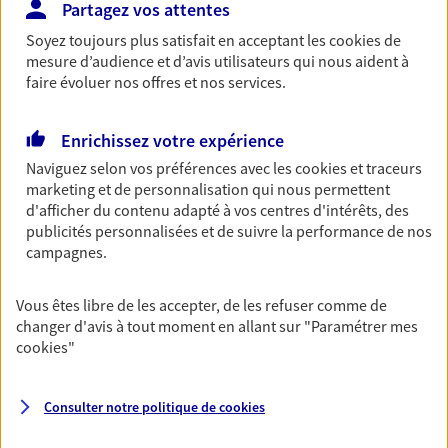
Partagez vos attentes
Découvrir les offres Épargne
Soyez toujours plus satisfait en acceptant les
cookies
de
mesure d’audience et d’avis utilisateurs qui nous aident à
faire évoluer nos offres et nos services.
Retraite
Préparez sereinement ce nouveau chapitre de
Enrichissez votre expérience
votre vie avec les conseils d'un expert. Découvrez
notre solution PER (Plan Epargne Retraite)
Naviguez selon vos préférences avec les
cookies et traceurs
spécialement conçue pour la retraite.
marketing et de personnalisation qui nous permettent
d'afficher du contenu adapté à vos centres d'intérêts, des
Découvrir l'offre Retraite
publicités personnalisées et de suivre la performance de nos
campagnes.
Prévoyance
Vous êtes libre de les accepter, de les refuser comme de
Pour un avenir serein, assurez-vous avec notre
changer d'avis à tout moment en allant sur
"Paramétrer mes
contrat prévoyance. Préservez vos proches en cas
cookies
"
d'accident ou de maladie en optant pour les
garanties incapacité temporaire totale de travail,
invalidité ou de décès.
Consulter notre politique de
cookies
Découvrir l'offre Prévoyance