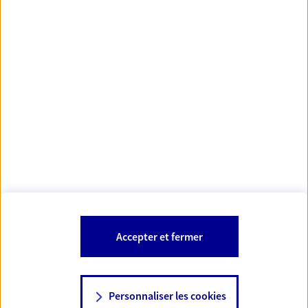
Votre Conseiller Épargne et Protection AXA AUDREY
ALBARET
91210 Draveil
Votre conseiller est un salarié d'AXA France Vie et d'AXA France IARD.
Les mentions légales de cette/ces entreprises d'assurance sont
Mentions légales
disponibles dans la rubrique «
» du site.
À PROPOS D'AXA
Accepter et fermer
SITES AXA
Personnaliser les cookies
NOUS CONTACTER
06 33 41 23 29