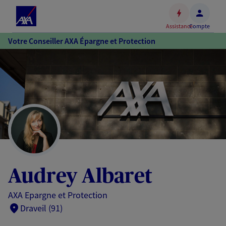
Espace
client
Assistance
Compte
Accéder
Votre Conseiller AXA Épargne et Protection
au
contenu
principal
Accéder
au
pied
de
page
Audrey Albaret
AXA Epargne et Protection
Draveil (91)