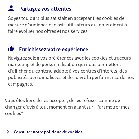
Partagez vos attentes
Découvrir les offres Épargne
Soyez toujours plus satisfait en acceptant les
cookies
de
mesure d’audience et d’avis utilisateurs qui nous aident à
Retraite
faire évoluer nos offres et nos services.
Préparez sereinement ce nouveau chapitre de
votre vie avec les conseils d'un expert. Découvrez
Enrichissez votre expérience
notre solution PER (Plan Epargne Retraite)
spécialement conçue pour la retraite.
Naviguez selon vos préférences avec les
cookies et traceurs
marketing et de personnalisation qui nous permettent
Découvrir l'offre Retraite
d'afficher du contenu adapté à vos centres d'intérêts, des
publicités personnalisées et de suivre la performance de nos
campagnes.
Prévoyance
Pour un avenir serein, assurez-vous avec notre
Vous êtes libre de les accepter, de les refuser comme de
contrat prévoyance. Préservez vos proches en cas
changer d'avis à tout moment en allant sur
"Paramétrer mes
d'accident ou de maladie en optant pour les
cookies
"
garanties incapacité temporaire totale de travail,
invalidité ou de décès.
Consulter notre politique de
cookies
Découvrir l'offre Prévoyance