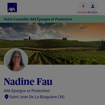
Espace
client
Assistance
Compte
Accéder
Votre Conseiller AXA Épargne et Protection
au
contenu
principal
Accéder
au
pied
de
page
Nadine Fau
AXA Epargne et Protection
Saint Jean De La Blaquiere (34)