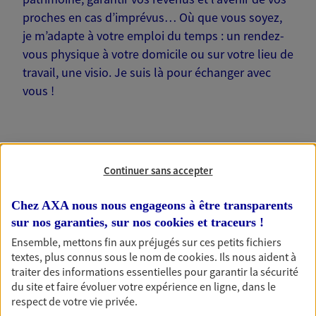
proches en cas d’imprévus… Où que vous soyez,
je m’adapte à votre emploi du temps : un rendez-
vous physique à votre domicile ou sur votre lieu de
travail, une visio. Je suis là pour échanger avec
vous !
Continuer sans accepter
Nos offres phares
Chez AXA nous nous engageons à être transparents
sur nos garanties, sur nos
cookies et traceurs
!
Ensemble, mettons fin aux préjugés sur ces petits fichiers
Épargne
textes, plus connus sous le nom de
cookies
. Ils nous aident à
Réalisez vos projets grâce à votre épargne : achat
traiter des informations essentielles pour garantir la sécurité
immobilier, études des enfants ou voyage autour
du site et faire évoluer votre expérience en ligne, dans le
du monde… Épargnez à votre rythme et
respect de votre vie privée.
simplement, selon votre profil.