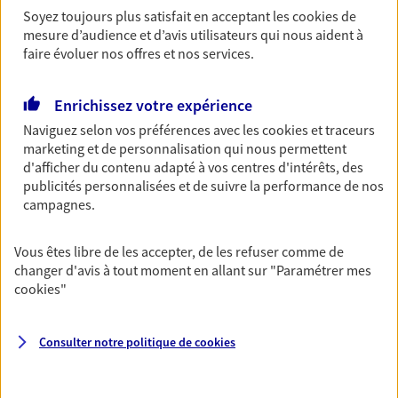
Soyez toujours plus satisfait en acceptant les
cookies
de
Découvrir les offres Épargne
mesure d’audience et d’avis utilisateurs qui nous aident à
faire évoluer nos offres et nos services.
Retraite
Enrichissez votre expérience
Préparez sereinement ce nouveau chapitre de
votre vie avec les conseils d'un expert. Découvrez
Naviguez selon vos préférences avec les
cookies et traceurs
notre solution PER (Plan Epargne Retraite)
marketing et de personnalisation qui nous permettent
spécialement conçue pour la retraite.
d'afficher du contenu adapté à vos centres d'intérêts, des
publicités personnalisées et de suivre la performance de nos
Découvrir l'offre Retraite
campagnes.
Vous êtes libre de les accepter, de les refuser comme de
Prévoyance
changer d'avis à tout moment en allant sur
"Paramétrer mes
Pour un avenir serein, assurez-vous avec notre
cookies
"
contrat prévoyance. Préservez vos proches en cas
d'accident ou de maladie en optant pour les
garanties incapacité temporaire totale de travail,
Consulter notre politique de
cookies
invalidité ou de décès.
Découvrir l'offre Prévoyance