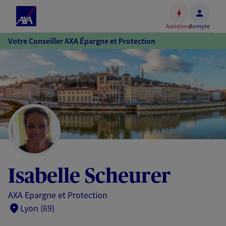
Espace
client
Assistance
Compte
Accéder
Votre Conseiller AXA Épargne et Protection
au
contenu
principal
Accéder
au
pied
de
page
Isabelle Scheurer
AXA Epargne et Protection
Lyon (69)