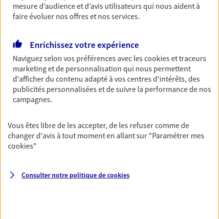
mesure d’audience et d’avis utilisateurs qui nous aident à
Découvrir les offres Épargne
faire évoluer nos offres et nos services.
Enrichissez votre expérience
Retraite
Naviguez selon vos préférences avec les
cookies et traceurs
Préparez sereinement ce nouveau chapitre de
marketing et de personnalisation qui nous permettent
votre vie avec les conseils d'un expert. Découvrez
d'afficher du contenu adapté à vos centres d'intérêts, des
notre solution PER (Plan Epargne Retraite)
publicités personnalisées et de suivre la performance de nos
spécialement conçue pour la retraite.
campagnes.
Découvrir l'offre Retraite
Vous êtes libre de les accepter, de les refuser comme de
changer d'avis à tout moment en allant sur
"Paramétrer mes
Prévoyance
cookies
"
Pour un avenir serein, assurez-vous avec notre
contrat prévoyance. Préservez vos proches en cas
d'accident ou de maladie en optant pour les
Consulter notre politique de
cookies
garanties incapacité temporaire totale de travail,
invalidité ou de décès.
Découvrir l'offre Prévoyance