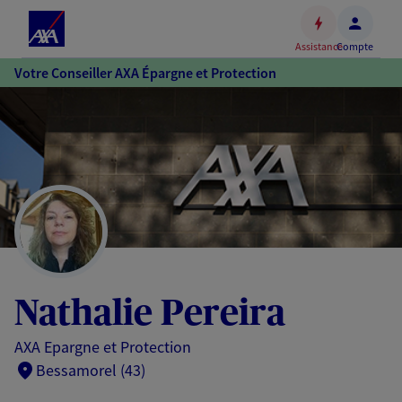
Espace
client
Assistance
Compte
Accéder
Votre Conseiller AXA Épargne et Protection
au
contenu
principal
Accéder
au
pied
de
page
Nathalie Pereira
AXA Epargne et Protection
Bessamorel (43)