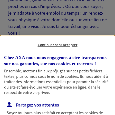
proches en cas d’imprévus… Où que vous soyez,
je m’adapte à votre emploi du temps : un rendez-
vous physique à votre domicile ou sur votre lieu de
travail, une visio. Je suis là pour échanger avec
vous !
Continuer sans accepter
Chez AXA nous nous engageons à être transparents
sur nos garanties, sur nos
cookies et traceurs
!
Nos offres phares
Ensemble, mettons fin aux préjugés sur ces petits fichiers
textes, plus connus sous le nom de
cookies
. Ils nous aident à
traiter des informations essentielles pour garantir la sécurité
du site et faire évoluer votre expérience en ligne, dans le
Épargne
respect de votre vie privée.
Réalisez vos projets grâce à votre épargne : achat
immobilier, études des enfants ou voyage autour
Partagez vos attentes
du monde… Épargnez à votre rythme et
simplement, selon votre profil.
Soyez toujours plus satisfait en acceptant les
cookies
de