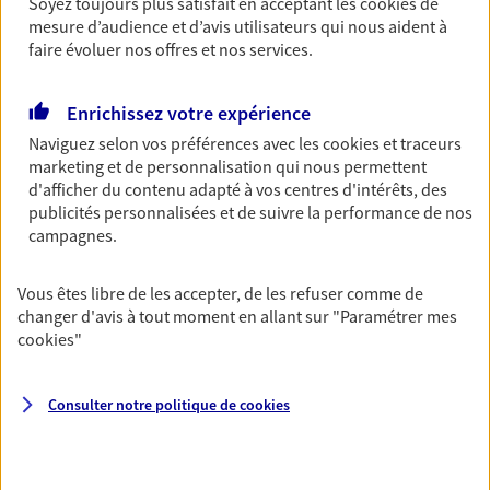
Soyez toujours plus satisfait en acceptant les
cookies
de
mesure d’audience et d’avis utilisateurs qui nous aident à
Découvrir les offres Épargne
faire évoluer nos offres et nos services.
Retraite
Enrichissez votre expérience
Préparez sereinement ce nouveau chapitre de
Naviguez selon vos préférences avec les
cookies et traceurs
votre vie avec les conseils d'un expert. Découvrez
marketing et de personnalisation qui nous permettent
notre solution PER (Plan Epargne Retraite)
d'afficher du contenu adapté à vos centres d'intérêts, des
spécialement conçue pour la retraite.
publicités personnalisées et de suivre la performance de nos
campagnes.
Découvrir l'offre Retraite
Vous êtes libre de les accepter, de les refuser comme de
Prévoyance
changer d'avis à tout moment en allant sur
"Paramétrer mes
cookies
"
Pour un avenir serein, assurez-vous avec notre
contrat prévoyance. Préservez vos proches en cas
d'accident ou de maladie en optant pour les
Consulter notre politique de
cookies
garanties incapacité temporaire totale de travail,
invalidité ou de décès.
Découvrir l'offre Prévoyance