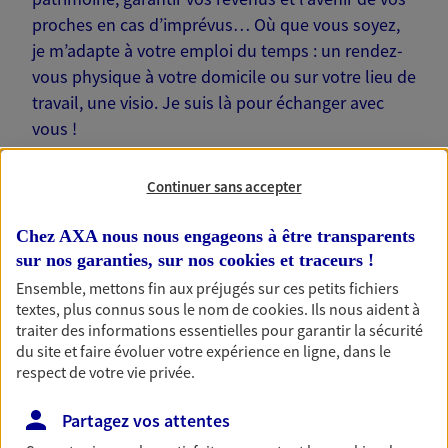
proches en cas d’imprévus… Où que vous soyez,
je m’adapte à votre emploi du temps : un rendez-
vous physique à votre domicile ou sur votre lieu de
travail, une visio. Je suis là pour échanger avec
vous !
Continuer sans accepter
Chez AXA nous nous engageons à être transparents
Nos offres phares
sur nos garanties, sur nos
cookies et traceurs
!
Ensemble, mettons fin aux préjugés sur ces petits fichiers
textes, plus connus sous le nom de
cookies
. Ils nous aident à
traiter des informations essentielles pour garantir la sécurité
Épargne
du site et faire évoluer votre expérience en ligne, dans le
Réalisez vos projets grâce à votre épargne : achat
respect de votre vie privée.
immobilier, études des enfants ou voyage autour
du monde… Épargnez à votre rythme et
Partagez vos attentes
simplement, selon votre profil.