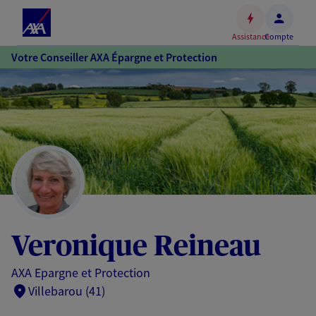
Espace
client
Assistance
Compte
Accéder
Votre Conseiller AXA Épargne et Protection
au
contenu
principal
Accéder
au
pied
de
page
Veronique Reineau
AXA Epargne et Protection
Villebarou (41)