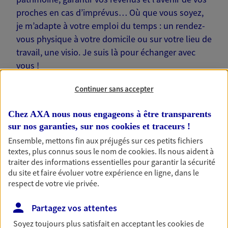
proches en cas d’imprévus… Où que vous soyez,
je m’adapte à votre emploi du temps : un rendez-
vous physique à votre domicile ou sur votre lieu de
travail, une visio. Je suis là pour échanger avec
vous !
Continuer sans accepter
Chez AXA nous nous engageons à être transparents
sur nos garanties, sur nos
cookies et traceurs
!
Nos offres phares
Ensemble, mettons fin aux préjugés sur ces petits fichiers
textes, plus connus sous le nom de
cookies
. Ils nous aident à
traiter des informations essentielles pour garantir la sécurité
du site et faire évoluer votre expérience en ligne, dans le
Épargne
respect de votre vie privée.
Réalisez vos projets grâce à votre épargne : achat
immobilier, études des enfants ou voyage autour
Partagez vos attentes
du monde… Épargnez à votre rythme et
simplement, selon votre profil.
Soyez toujours plus satisfait en acceptant les
cookies
de