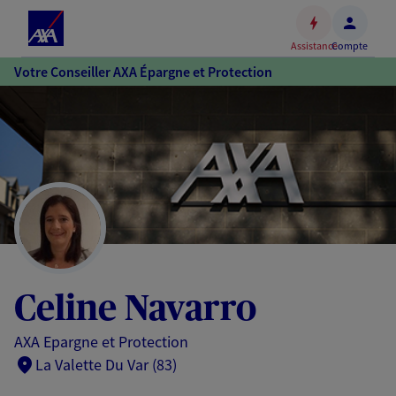
Espace
client
Assistance
Compte
Accéder
Votre Conseiller AXA Épargne et Protection
au
contenu
principal
Accéder
au
pied
de
page
Celine Navarro
AXA Epargne et Protection
La Valette Du Var (83)