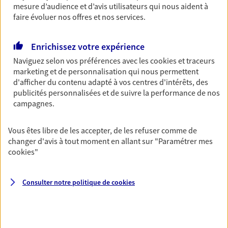
mesure d’audience et d’avis utilisateurs qui nous aident à
Découvrir les offres Épargne
faire évoluer nos offres et nos services.
Enrichissez votre expérience
Retraite
Naviguez selon vos préférences avec les
cookies et traceurs
Préparez sereinement ce nouveau chapitre de
marketing et de personnalisation qui nous permettent
votre vie avec les conseils d'un expert. Découvrez
d'afficher du contenu adapté à vos centres d'intérêts, des
notre solution PER (Plan Epargne Retraite)
publicités personnalisées et de suivre la performance de nos
spécialement conçue pour la retraite.
campagnes.
Découvrir l'offre Retraite
Vous êtes libre de les accepter, de les refuser comme de
changer d'avis à tout moment en allant sur
"Paramétrer mes
Prévoyance
cookies
"
Pour un avenir serein, assurez-vous avec notre
contrat prévoyance. Préservez vos proches en cas
d'accident ou de maladie en optant pour les
Consulter notre politique de
cookies
garanties incapacité temporaire totale de travail,
invalidité ou de décès.
Découvrir l'offre Prévoyance