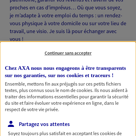
proches en cas d’imprévus… Où que vous soyez,
je m’adapte à votre emploi du temps : un rendez-
vous physique à votre domicile ou sur votre lieu de
travail, une visio. Je suis là pour échanger avec
vous !
Continuer sans accepter
Chez AXA nous nous engageons à être transparents
sur nos garanties, sur nos
cookies et traceurs
!
Nos offres phares
Ensemble, mettons fin aux préjugés sur ces petits fichiers
textes, plus connus sous le nom de
cookies
. Ils nous aident à
traiter des informations essentielles pour garantir la sécurité
du site et faire évoluer votre expérience en ligne, dans le
Épargne
respect de votre vie privée.
Réalisez vos projets grâce à votre épargne : achat
immobilier, études des enfants ou voyage autour
Partagez vos attentes
du monde… Épargnez à votre rythme et
simplement, selon votre profil.
Soyez toujours plus satisfait en acceptant les
cookies
de