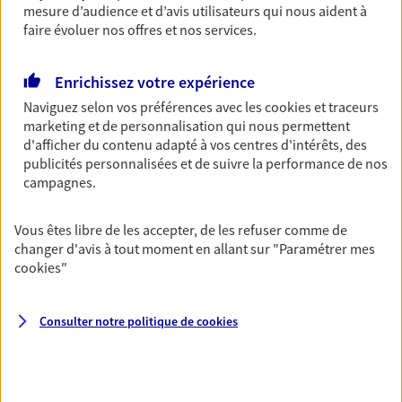
mesure d’audience et d’avis utilisateurs qui nous aident à
Découvrir les offres Épargne
faire évoluer nos offres et nos services.
Enrichissez votre expérience
Retraite
Naviguez selon vos préférences avec les
cookies et traceurs
Préparez sereinement ce nouveau chapitre de
marketing et de personnalisation qui nous permettent
votre vie avec les conseils d'un expert. Découvrez
d'afficher du contenu adapté à vos centres d'intérêts, des
notre solution PER (Plan Epargne Retraite)
publicités personnalisées et de suivre la performance de nos
spécialement conçue pour la retraite.
campagnes.
Découvrir l'offre Retraite
Vous êtes libre de les accepter, de les refuser comme de
changer d'avis à tout moment en allant sur
"Paramétrer mes
Prévoyance
cookies
"
Pour un avenir serein, assurez-vous avec notre
contrat prévoyance. Préservez vos proches en cas
d'accident ou de maladie en optant pour les
Consulter notre politique de
cookies
garanties incapacité temporaire totale de travail,
invalidité ou de décès.
Découvrir l'offre Prévoyance