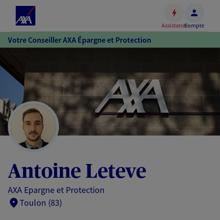
Espace
client
Assistance
Compte
Accéder
Votre Conseiller AXA Épargne et Protection
au
contenu
principal
Accéder
au
pied
de
page
Antoine Leteve
AXA Epargne et Protection
Toulon (83)