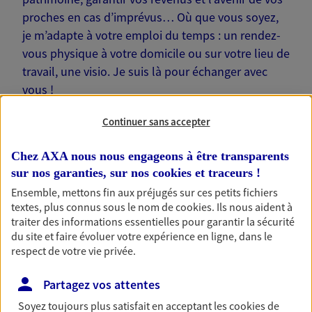
proches en cas d’imprévus… Où que vous soyez,
je m’adapte à votre emploi du temps : un rendez-
vous physique à votre domicile ou sur votre lieu de
travail, une visio. Je suis là pour échanger avec
vous !
Continuer sans accepter
Chez AXA nous nous engageons à être transparents
sur nos garanties, sur nos
cookies et traceurs
!
Nos offres phares
Ensemble, mettons fin aux préjugés sur ces petits fichiers
textes, plus connus sous le nom de
cookies
. Ils nous aident à
traiter des informations essentielles pour garantir la sécurité
du site et faire évoluer votre expérience en ligne, dans le
Épargne
respect de votre vie privée.
Réalisez vos projets grâce à votre épargne : achat
immobilier, études des enfants ou voyage autour
Partagez vos attentes
du monde… Épargnez à votre rythme et
simplement, selon votre profil.
Soyez toujours plus satisfait en acceptant les
cookies
de