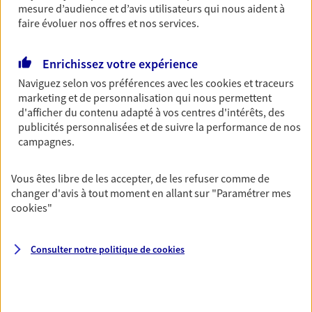
mesure d’audience et d’avis utilisateurs qui nous aident à
Découvrir les offres Épargne
faire évoluer nos offres et nos services.
Enrichissez votre expérience
Retraite
Naviguez selon vos préférences avec les
cookies et traceurs
Préparez sereinement ce nouveau chapitre de
marketing et de personnalisation qui nous permettent
votre vie avec les conseils d'un expert. Découvrez
d'afficher du contenu adapté à vos centres d'intérêts, des
notre solution PER (Plan Epargne Retraite)
publicités personnalisées et de suivre la performance de nos
spécialement conçue pour la retraite.
campagnes.
Découvrir l'offre Retraite
Vous êtes libre de les accepter, de les refuser comme de
changer d'avis à tout moment en allant sur
"Paramétrer mes
Prévoyance
cookies
"
Pour un avenir serein, assurez-vous avec notre
contrat prévoyance. Préservez vos proches en cas
d'accident ou de maladie en optant pour les
Consulter notre politique de
cookies
garanties incapacité temporaire totale de travail,
invalidité ou de décès.
Découvrir l'offre Prévoyance