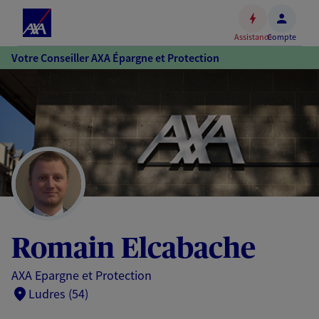
Espace
client
Assistance
Compte
Accéder
Votre Conseiller AXA Épargne et Protection
au
contenu
principal
Accéder
au
pied
de
page
Romain Elcabache
AXA Epargne et Protection
Ludres (54)